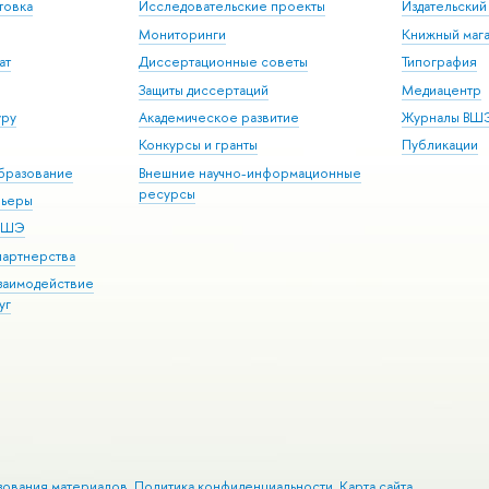
товка
Исследовательские проекты
Издательски
Мониторинги
Книжный мага
ат
Диссертационные советы
Типография
Защиты диссертаций
Медиацентр
уру
Академическое развитие
Журналы ВШ
Конкурсы и гранты
Публикации
бразование
Внешние научно-информационные
ресурсы
рьеры
 ВШЭ
партнерства
взаимодействие
уг
зования материалов
Политика конфиденциальности
Карта сайта