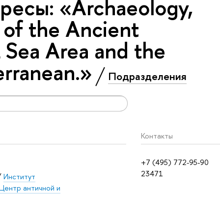
ресы: «Archaeology,
y of the Ancient
k Sea Area and the
erranean.»
Подразделения
Контакты
+7 (495) 772-95-90
23471
/
Институт
Центр античной и