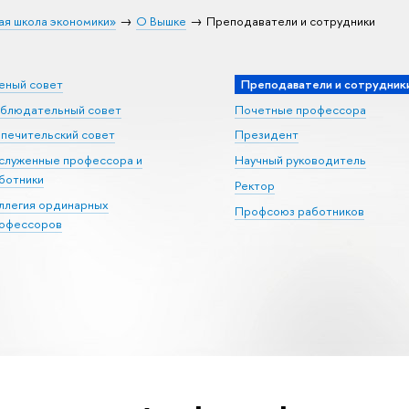
ая школа экономики»
О Вышке
Преподаватели и сотрудники
еный совет
Преподаватели и сотрудник
блюдательный совет
Почетные профессора
печительский совет
Президент
служенные профессора и
Научный руководитель
ботники
Ректор
ллегия ординарных
Профсоюз работников
офессоров