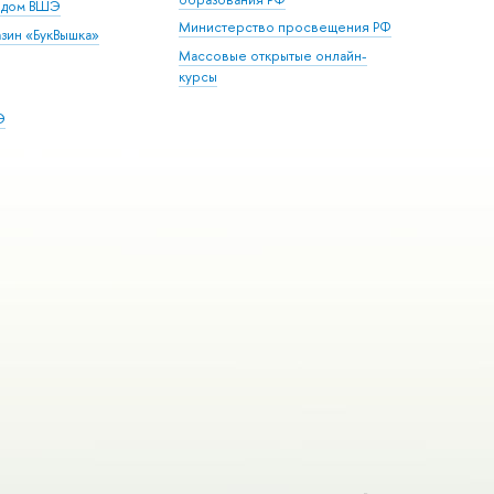
й дом ВШЭ
Министерство просвещения РФ
зин «БукВышка»
Массовые открытые онлайн-
курсы
Э