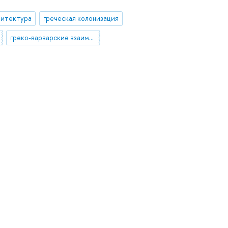
хитектура
греческая колонизация
греко-варварские взаимодействия