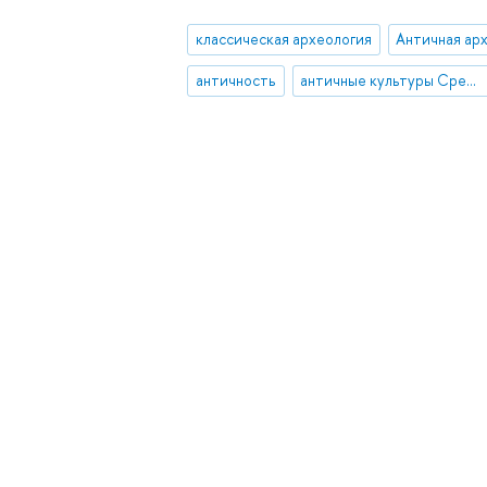
классическая археология
Античная ар
античность
античные культуры Средиземноморья, Эгеиды и Причерноморья