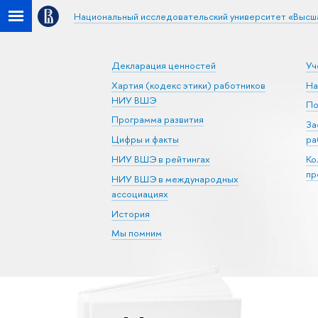
Национальный исследовательский университет «Высш
Декларация ценностей
Уч
Хартия (кодекс этики) работников
На
НИУ ВШЭ
По
Программа развития
За
Цифры и факты
ра
НИУ ВШЭ в рейтингах
Ко
пр
НИУ ВШЭ в международных
ассоциациях
История
Мы помним