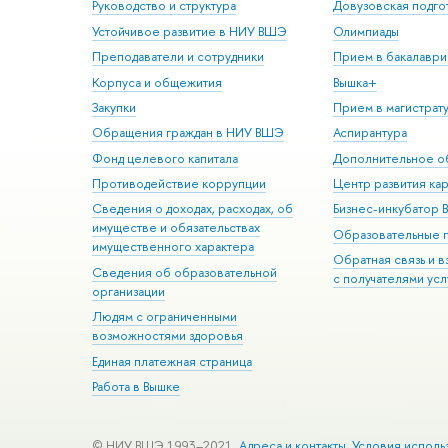
Руководство и структура
Довузовская подго
Устойчивое развитие в НИУ ВШЭ
Олимпиады
Преподаватели и сотрудники
Прием в бакалаври
Корпуса и общежития
Вышка+
Закупки
Прием в магистрат
Обращения граждан в НИУ ВШЭ
Аспирантура
Фонд целевого капитала
Дополнительное о
Противодействие коррупции
Центр развития ка
Сведения о доходах, расходах, об
Бизнес-инкубатор
имуществе и обязательствах
Образовательные 
имущественного характера
Обратная связь и 
Сведения об образовательной
с получателями усл
организации
Людям с ограниченными
возможностями здоровья
Единая платежная страница
Работа в Вышке
© НИУ ВШЭ 1993–2021
Адреса и контакты
Условия исполь