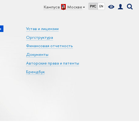
Кампус в
Москве
РУС
EN
и
Устав и лицензии
Оргструктура
Финансовая отчетность
Документы
Авторские права и патенты
Брендбук