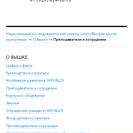
Национальный исследовательский университет «Высшая школа
экономики»
→
О Вышке
→
Преподаватели и сотрудники
О ВЫШКЕ
ОБ
Цифры и факты
Ли
Руководство и структура
Дов
Устойчивое развитие в НИУ ВШЭ
Ол
Преподаватели и сотрудники
При
Корпуса и общежития
Вы
Закупки
При
Обращения граждан в НИУ ВШЭ
Ас
Фонд целевого капитала
До
Противодействие коррупции
Цен