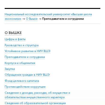
Национальный исследовательский университет «Высшая школа
экономики»
→
О Вышке
→
Преподаватели и сотрудники
О ВЫШКЕ
ОБ
Цифры и факты
Ли
Руководство и структура
Дов
Устойчивое развитие в НИУ ВШЭ
Ол
Преподаватели и сотрудники
При
Корпуса и общежития
Вы
Закупки
При
Обращения граждан в НИУ ВШЭ
Ас
Фонд целевого капитала
До
Противодействие коррупции
Цен
Сведения о доходах, расходах, об имуществе и
Би
обязательствах имущественного характера
Об
Сведения об образовательной организации
Обр