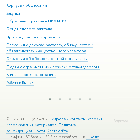
Корпуса и общежития
Вы
Закупки
При
Обращения граждан в НИУ ВШЭ
Ас
Фонд целевого капитала
До
Противодействие коррупции
Цен
Сведения о доходах, расходах, об имуществе и
Би
обязательствах имущественного характера
Об
Сведения об образовательной организации
Обр
Людям с ограниченными возможностями здоровья
Единая платежная страница
Работа в Вышке
© НИУ ВШЭ 1993–2021
Адреса и контакты
Условия
Редактору
использования материалов
Политика
конфиденциальности
Карта сайта
Шрифты HSE Sans и HSE Slab разработаны в
Школе