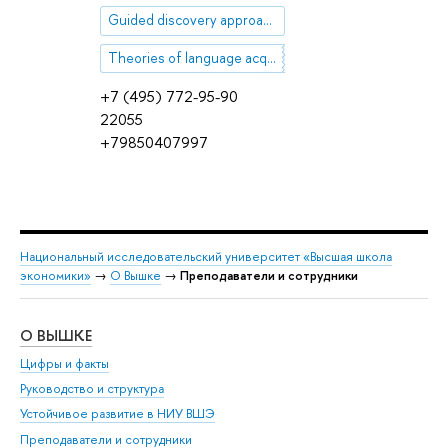
Guided discovery approach
Theories of language acquisition
+7 (495) 772-95-90
22055
+79850407997
Национальный исследовательский университет «Высшая школа
экономики»
→
О Вышке
→
Преподаватели и сотрудники
О ВЫШКЕ
ОБ
Цифры и факты
Ли
Руководство и структура
Дов
Устойчивое развитие в НИУ ВШЭ
Ол
Преподаватели и сотрудники
При