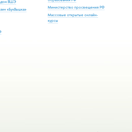
й дом ВШЭ
Министерство просвещения РФ
зин «БукВышка»
Массовые открытые онлайн-
курсы
Э