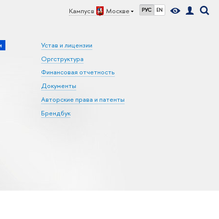
Кампус в
Москве
РУС
EN
и
Устав и лицензии
Оргструктура
Финансовая отчетность
Документы
Авторские права и патенты
Брендбук