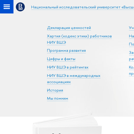
Национальный исследовательский университет «Высш
Декларация ценностей
Уч
Хартия (кодекс этики) работников
На
НИУ ВШЭ
По
Программа развития
За
Цифры и факты
ра
НИУ ВШЭ в рейтингах
Ко
пр
НИУ ВШЭ в международных
ассоциациях
История
Мы помним