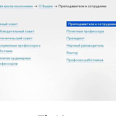
ая школа экономики»
О Вышке
Преподаватели и сотрудники
еный совет
Преподаватели и сотрудник
блюдательный совет
Почетные профессора
печительский совет
Президент
служенные профессора и
Научный руководитель
ботники
Ректор
ллегия ординарных
Профсоюз работников
офессоров