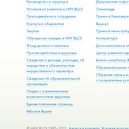
Руководство и структура
Довузовская подго
Устойчивое развитие в НИУ ВШЭ
Олимпиады
Преподаватели и сотрудники
Прием в бакалаври
Корпуса и общежития
Вышка+
Закупки
Прием в магистрат
Обращения граждан в НИУ ВШЭ
Аспирантура
Фонд целевого капитала
Дополнительное о
Противодействие коррупции
Центр развития ка
Сведения о доходах, расходах, об
Бизнес-инкубатор
имуществе и обязательствах
Образовательные 
имущественного характера
Обратная связь и 
Сведения об образовательной
с получателями усл
организации
Людям с ограниченными
возможностями здоровья
Единая платежная страница
Работа в Вышке
© НИУ ВШЭ 1993–2021
Адреса и контакты
Условия исполь