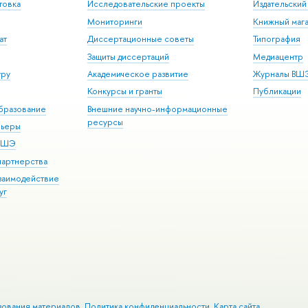
товка
Исследовательские проекты
Издательски
Мониторинги
Книжный мага
ат
Диссертационные советы
Типография
Защиты диссертаций
Медиацентр
уру
Академическое развитие
Журналы ВШ
Конкурсы и гранты
Публикации
бразование
Внешние научно-информационные
ресурсы
рьеры
 ВШЭ
партнерства
взаимодействие
уг
зования материалов
Политика конфиденциальности
Карта сайта