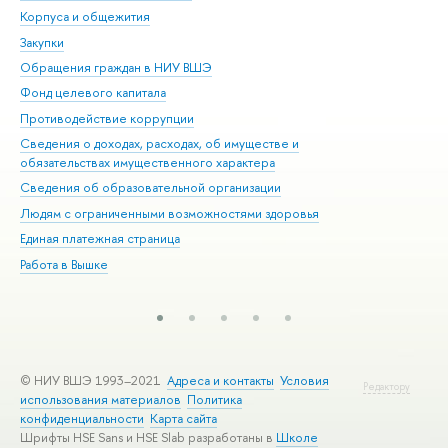
Корпуса и общежития
Вы
Закупки
При
Обращения граждан в НИУ ВШЭ
Ас
Фонд целевого капитала
До
Противодействие коррупции
Цен
Сведения о доходах, расходах, об имуществе и
Би
обязательствах имущественного характера
Об
Сведения об образовательной организации
Обр
Людям с ограниченными возможностями здоровья
Единая платежная страница
Работа в Вышке
© НИУ ВШЭ 1993–2021
Адреса и контакты
Условия
Редактору
использования материалов
Политика
конфиденциальности
Карта сайта
Шрифты HSE Sans и HSE Slab разработаны в
Школе