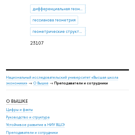
дифференциальная геометрия
гессианова геометрия
геометрические структуры на группах Ли
23107
Национальный исследовательский университет «Высшая школа
экономики»
→
О Вышке
→
Преподаватели и сотрудники
О ВЫШКЕ
ОБ
Цифры и факты
Ли
Руководство и структура
Дов
Устойчивое развитие в НИУ ВШЭ
Ол
Преподаватели и сотрудники
При