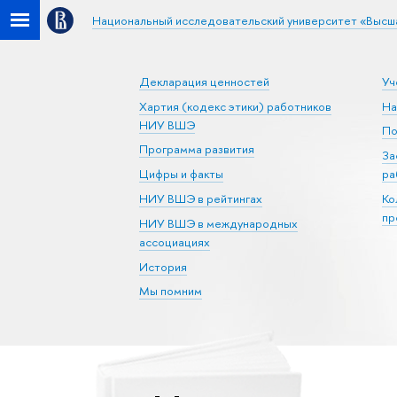
Национальный исследовательский университет «Высш
Декларация ценностей
Уч
Хартия (кодекс этики) работников
На
НИУ ВШЭ
По
Программа развития
За
Цифры и факты
ра
НИУ ВШЭ в рейтингах
Ко
пр
НИУ ВШЭ в международных
ассоциациях
История
Мы помним