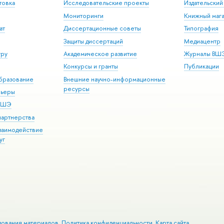
товка
Исследовательские проекты
Издательски
Мониторинги
Книжный мага
ат
Диссертационные советы
Типография
Защиты диссертаций
Медиацентр
уру
Академическое развитие
Журналы ВШ
Конкурсы и гранты
Публикации
бразование
Внешние научно-информационные
ресурсы
рьеры
 ВШЭ
партнерства
взаимодействие
уг
зования материалов
Политика конфиденциальности
Карта сайта