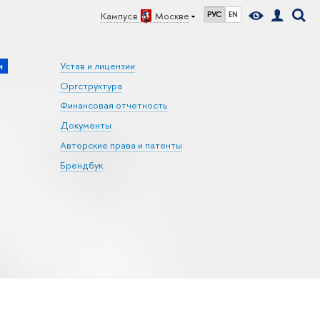
Кампус в
Москве
РУС
EN
и
Устав и лицензии
Оргструктура
Финансовая отчетность
Документы
Авторские права и патенты
Брендбук