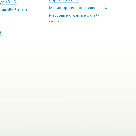
й дом ВШЭ
Министерство просвещения РФ
зин «БукВышка»
Массовые открытые онлайн-
курсы
Э