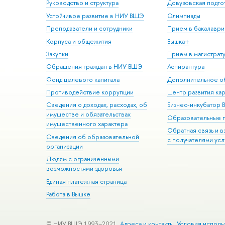
Руководство и структура
Довузовская подго
Устойчивое развитие в НИУ ВШЭ
Олимпиады
Преподаватели и сотрудники
Прием в бакалаври
Корпуса и общежития
Вышка+
Закупки
Прием в магистрат
Обращения граждан в НИУ ВШЭ
Аспирантура
Фонд целевого капитала
Дополнительное о
Противодействие коррупции
Центр развития ка
Сведения о доходах, расходах, об
Бизнес-инкубатор
имуществе и обязательствах
Образовательные 
имущественного характера
Обратная связь и 
Сведения об образовательной
с получателями усл
организации
Людям с ограниченными
возможностями здоровья
Единая платежная страница
Работа в Вышке
© НИУ ВШЭ 1993–2021
Адреса и контакты
Условия исполь