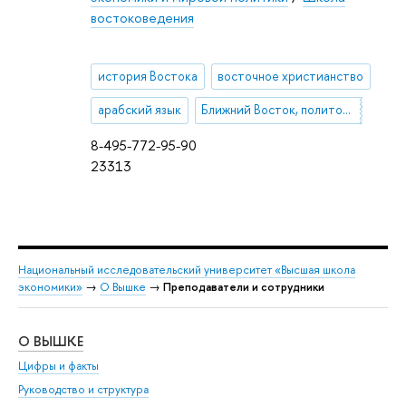
востоковедения
история Востока
восточное христианство
арабский язык
Ближний Восток, политология, журналистика
8-495-772-95-90
23313
Национальный исследовательский университет «Высшая школа
экономики»
→
О Вышке
→
Преподаватели и сотрудники
О ВЫШКЕ
ОБ
Цифры и факты
Ли
Руководство и структура
Дов