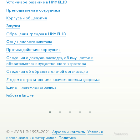
Устойчивое развитие в НИУ ВШЭ
Ол
Преподаватели и сотрудники
При
Корпуса и общежития
Вы
Закупки
При
Обращения граждан в НИУ ВШЭ
Ас
Фонд целевого капитала
До
Противодействие коррупции
Цен
Сведения о доходах, расходах, об имуществе и
Би
обязательствах имущественного характера
Об
Сведения об образовательной организации
Обр
Людям с ограниченными возможностями здоровья
Единая платежная страница
Работа в Вышке
© НИУ ВШЭ 1993–2021
Адреса и контакты
Условия
Редактору
использования материалов
Политика