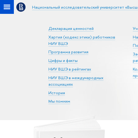
Национальный исследовательский университет «Высш
Декларация ценностей
Уч
Хартия (кодекс этики) работников
На
НИУ ВШЭ
По
Программа развития
За
Цифры и факты
ра
НИУ ВШЭ в рейтингах
Ко
пр
НИУ ВШЭ в международных
ассоциациях
История
Мы помним