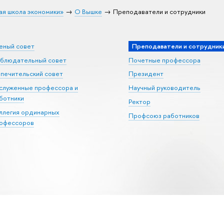
ая школа экономики»
О Вышке
Преподаватели и сотрудники
еный совет
Преподаватели и сотрудник
блюдательный совет
Почетные профессора
печительский совет
Президент
служенные профессора и
Научный руководитель
ботники
Ректор
ллегия ординарных
Профсоюз работников
офессоров