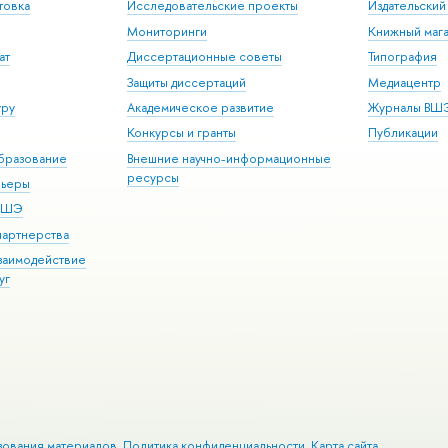
товка
Исследовательские проекты
Издательски
Мониторинги
Книжный мага
ат
Диссертационные советы
Типография
Защиты диссертаций
Медиацентр
уру
Академическое развитие
Журналы ВШ
Конкурсы и гранты
Публикации
бразование
Внешние научно-информационные
ресурсы
рьеры
 ВШЭ
партнерства
взаимодействие
уг
зования материалов
Политика конфиденциальности
Карта сайта