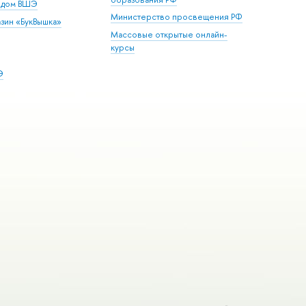
й дом ВШЭ
Министерство просвещения РФ
зин «БукВышка»
Массовые открытые онлайн-
курсы
Э