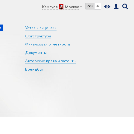
Кампус в
Москве
РУС
EN
и
Устав и лицензии
Оргструктура
Финансовая отчетность
Документы
Авторские права и патенты
Брендбук