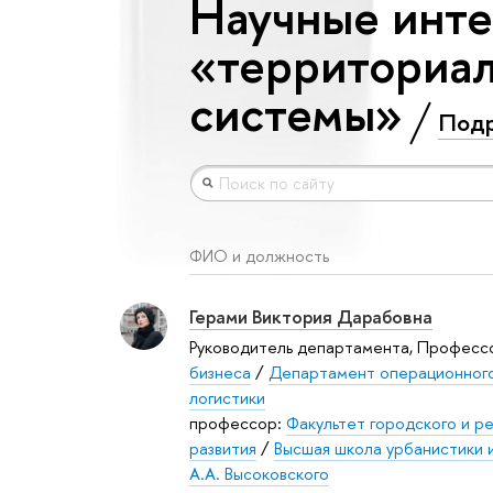
Научные инте
«территориа
системы»
Подр
ФИО и должность
Герами Виктория Дарабовна
Руководитель департамента, Професс
бизнеса
/
Департамент операционног
логистики
профессор:
Факультет городского и р
развития
/
Высшая школа урбанистики 
А.А. Высоковского