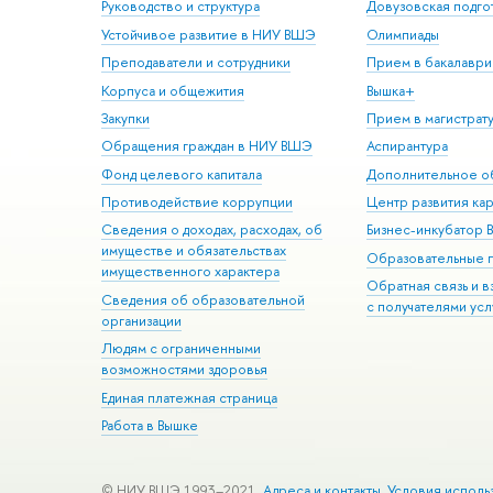
Руководство и структура
Довузовская подго
Устойчивое развитие в НИУ ВШЭ
Олимпиады
Преподаватели и сотрудники
Прием в бакалаври
Корпуса и общежития
Вышка+
Закупки
Прием в магистрат
Обращения граждан в НИУ ВШЭ
Аспирантура
Фонд целевого капитала
Дополнительное о
Противодействие коррупции
Центр развития ка
Сведения о доходах, расходах, об
Бизнес-инкубатор
имуществе и обязательствах
Образовательные 
имущественного характера
Обратная связь и 
Сведения об образовательной
с получателями усл
организации
Людям с ограниченными
возможностями здоровья
Единая платежная страница
Работа в Вышке
© НИУ ВШЭ 1993–2021
Адреса и контакты
Условия исполь