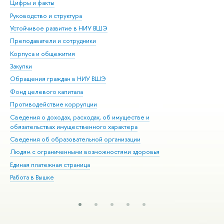
Цифры и факты
Ли
Руководство и структура
Дов
Устойчивое развитие в НИУ ВШЭ
Ол
Преподаватели и сотрудники
При
Корпуса и общежития
Вы
Закупки
При
Обращения граждан в НИУ ВШЭ
Ас
Фонд целевого капитала
До
Противодействие коррупции
Цен
Сведения о доходах, расходах, об имуществе и
Би
обязательствах имущественного характера
Об
Сведения об образовательной организации
Обр
Людям с ограниченными возможностями здоровья
Единая платежная страница
Работа в Вышке