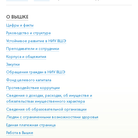
О ВЫШКЕ
ОБ
Цифры и факты
Ли
Руководство и структура
Дов
Устойчивое развитие в НИУ ВШЭ
Ол
Преподаватели и сотрудники
При
Корпуса и общежития
Вы
Закупки
При
Обращения граждан в НИУ ВШЭ
Ас
Фонд целевого капитала
До
Противодействие коррупции
Цен
Сведения о доходах, расходах, об имуществе и
Би
обязательствах имущественного характера
Об
Сведения об образовательной организации
Обр
Людям с ограниченными возможностями здоровья
Единая платежная страница
Работа в Вышке