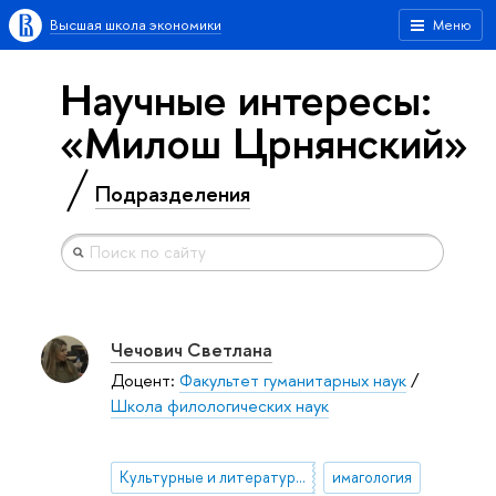
Высшая школа экономики
Меню
Научные интересы:
«Милош Црнянский»
Подразделения
Чечович Светлана
Доцент:
Факультет гуманитарных наук
/
Школа филологических наук
Культурные и литературные взаимодействия России и стран Западной Европы
имагология