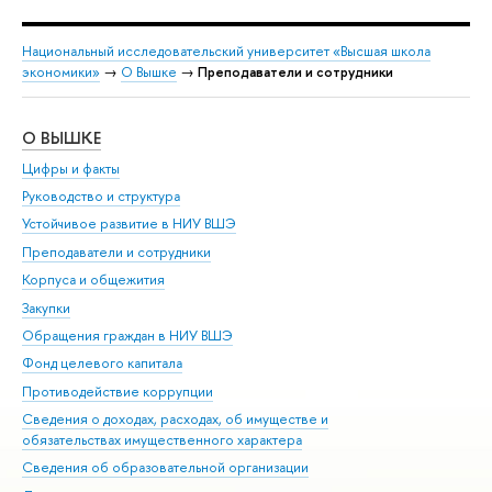
Национальный исследовательский университет «Высшая школа
экономики»
→
О Вышке
→
Преподаватели и сотрудники
О ВЫШКЕ
ОБ
Цифры и факты
Ли
Руководство и структура
Дов
Устойчивое развитие в НИУ ВШЭ
Ол
Преподаватели и сотрудники
При
Корпуса и общежития
Вы
Закупки
При
Обращения граждан в НИУ ВШЭ
Ас
Фонд целевого капитала
До
Противодействие коррупции
Цен
Сведения о доходах, расходах, об имуществе и
Би
обязательствах имущественного характера
Об
Сведения об образовательной организации
Обр