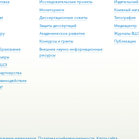
товка
Исследовательские проекты
Издательски
Мониторинги
Книжный мага
ат
Диссертационные советы
Типография
Защиты диссертаций
Медиацентр
уру
Академическое развитие
Журналы ВШ
Конкурсы и гранты
Публикации
бразование
Внешние научно-информационные
ресурсы
рьеры
 ВШЭ
партнерства
взаимодействие
уг
зования материалов
Политика конфиденциальности
Карта сайта