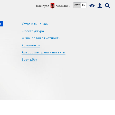
Кампус в
Москве
РУС
EN
и
Устав и лицензии
Оргструктура
Финансовая отчетность
Документы
Авторские права и патенты
Брендбук