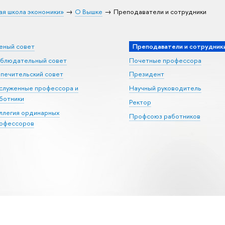
ая школа экономики»
О Вышке
Преподаватели и сотрудники
еный совет
Преподаватели и сотрудник
блюдательный совет
Почетные профессора
печительский совет
Президент
служенные профессора и
Научный руководитель
ботники
Ректор
ллегия ординарных
Профсоюз работников
офессоров