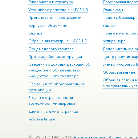
Руководство и структура
Довузовская подго
Устойчивое развитие в НИУ ВШЭ
Олимпиады
Преподаватели и сотрудники
Прием в бакалаври
Корпуса и общежития
Вышка+
Закупки
Прием в магистрат
Обращения граждан в НИУ ВШЭ
Аспирантура
Фонд целевого капитала
Дополнительное о
Противодействие коррупции
Центр развития ка
Сведения о доходах, расходах, об
Бизнес-инкубатор
имуществе и обязательствах
Образовательные 
имущественного характера
Обратная связь и 
Сведения об образовательной
с получателями усл
организации
Людям с ограниченными
возможностями здоровья
Единая платежная страница
Работа в Вышке
© НИУ ВШЭ 1993–2021
Адреса и контакты
Условия исполь