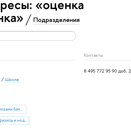
ресы: «оценка
нка»
Подразделения
Контакты
8 495 772 95 90 доб. 
к
/
Школа
управление рисками банка
Валютные кризисы и модели динамики валютного курса