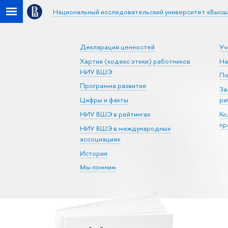
Национальный исследовательский университет «Высш
Декларация ценностей
Уч
Хартия (кодекс этики) работников
На
НИУ ВШЭ
По
Программа развития
За
Цифры и факты
ра
НИУ ВШЭ в рейтингах
Ко
пр
НИУ ВШЭ в международных
ассоциациях
История
Мы помним