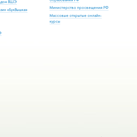
й дом ВШЭ
Министерство просвещения РФ
зин «БукВышка»
Массовые открытые онлайн-
курсы
Э