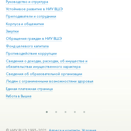
Руководство и структура
Дов
Устойчивое развитие в НИУ ВШЭ
Ол
Преподаватели и сотрудники
При
Корпуса и общежития
Вы
Закупки
При
Обращения граждан в НИУ ВШЭ
Ас
Фонд целевого капитала
До
Противодействие коррупции
Цен
Сведения о доходах, расходах, об имуществе и
Би
обязательствах имущественного характера
Об
Сведения об образовательной организации
Обр
Людям с ограниченными возможностями здоровья
Единая платежная страница
Работа в Вышке
© НИУ ВШЭ 1993–2021
Адреса и контакты
Условия