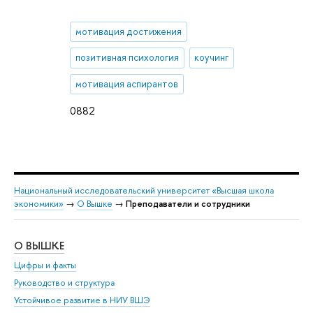
мотивация достижения
позитивная психология
коучинг
мотивация аспирантов
0882
Национальный исследовательский университет «Высшая школа
экономики»
→
О Вышке
→
Преподаватели и сотрудники
О ВЫШКЕ
ОБ
Цифры и факты
Ли
Руководство и структура
Дов
Устойчивое развитие в НИУ ВШЭ
Ол