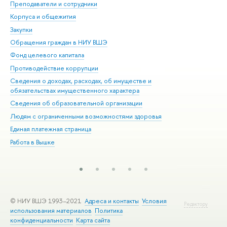
Преподаватели и сотрудники
При
Корпуса и общежития
Вы
Закупки
При
Обращения граждан в НИУ ВШЭ
Ас
Фонд целевого капитала
До
Противодействие коррупции
Цен
Сведения о доходах, расходах, об имуществе и
Би
обязательствах имущественного характера
Об
Сведения об образовательной организации
Обр
Людям с ограниченными возможностями здоровья
Единая платежная страница
Работа в Вышке
© НИУ ВШЭ 1993–2021
Адреса и контакты
Условия
Редактору
использования материалов
Политика
конфиденциальности
Карта сайта