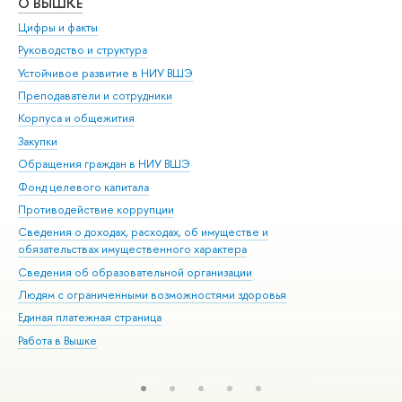
О ВЫШКЕ
ОБ
Цифры и факты
Ли
Руководство и структура
Дов
Устойчивое развитие в НИУ ВШЭ
Ол
Преподаватели и сотрудники
При
Корпуса и общежития
Вы
Закупки
При
Обращения граждан в НИУ ВШЭ
Ас
Фонд целевого капитала
До
Противодействие коррупции
Цен
Сведения о доходах, расходах, об имуществе и
Би
обязательствах имущественного характера
Об
Сведения об образовательной организации
Обр
Людям с ограниченными возможностями здоровья
Единая платежная страница
Работа в Вышке