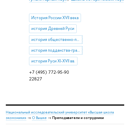
История России XVII века
история Древней Руси
история общественно-политической мысли России Средних веков и Нового времени
история подданства-гражданства
история Руси XI-XVII вв.
+7 (495) 772-95-90
22827
Национальный исследовательский университет «Высшая школа
экономики»
→
О Вышке
→
Преподаватели и сотрудники