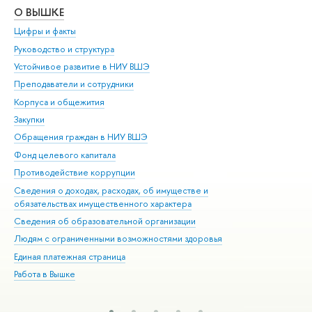
О ВЫШКЕ
ОБ
Цифры и факты
Ли
Руководство и структура
Дов
Устойчивое развитие в НИУ ВШЭ
Ол
Преподаватели и сотрудники
При
Корпуса и общежития
Вы
Закупки
При
Обращения граждан в НИУ ВШЭ
Ас
Фонд целевого капитала
До
Противодействие коррупции
Цен
Сведения о доходах, расходах, об имуществе и
Би
обязательствах имущественного характера
Об
Сведения об образовательной организации
Обр
Людям с ограниченными возможностями здоровья
Единая платежная страница
Работа в Вышке