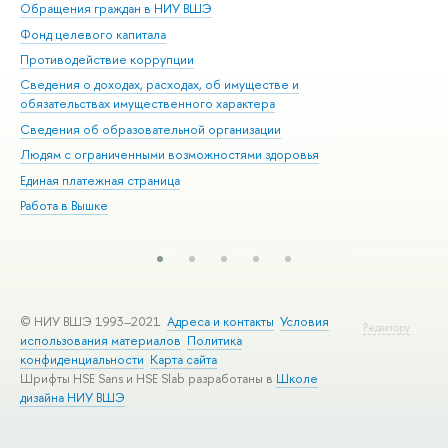
Обращения граждан в НИУ ВШЭ
Ас
Фонд целевого капитала
До
Противодействие коррупции
Цен
Сведения о доходах, расходах, об имуществе и
Би
обязательствах имущественного характера
Об
Сведения об образовательной организации
Обр
Людям с ограниченными возможностями здоровья
Единая платежная страница
Работа в Вышке
© НИУ ВШЭ 1993–2021
Адреса и контакты
Условия
Редактору
использования материалов
Политика
конфиденциальности
Карта сайта
Шрифты HSE Sans и HSE Slab разработаны в
Школе
дизайна НИУ ВШЭ