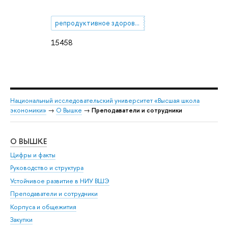
репродуктивное здоровье населения
15458
Национальный исследовательский университет «Высшая школа
экономики»
→
О Вышке
→
Преподаватели и сотрудники
О ВЫШКЕ
ОБ
Цифры и факты
Ли
Руководство и структура
Дов
Устойчивое развитие в НИУ ВШЭ
Ол
Преподаватели и сотрудники
При
Корпуса и общежития
Вы
Закупки
При