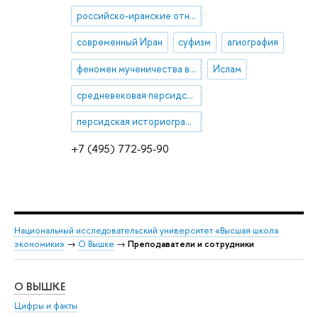
российско-иранские отношения (история и современность)
современный Иран
суфизм
агиография
феномен мученичества в шиизме
Ислам
средневековая персидская литература
персидская историография
+7 (495) 772-95-90
Национальный исследовательский университет «Высшая школа
экономики»
→
О Вышке
→
Преподаватели и сотрудники
О ВЫШКЕ
ОБ
Цифры и факты
Ли