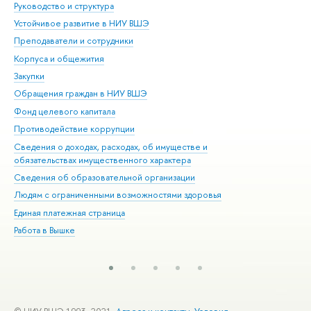
Руководство и структура
Дов
Устойчивое развитие в НИУ ВШЭ
Ол
Преподаватели и сотрудники
При
Корпуса и общежития
Вы
Закупки
При
Обращения граждан в НИУ ВШЭ
Ас
Фонд целевого капитала
До
Противодействие коррупции
Цен
Сведения о доходах, расходах, об имуществе и
Би
обязательствах имущественного характера
Об
Сведения об образовательной организации
Обр
Людям с ограниченными возможностями здоровья
Единая платежная страница
Работа в Вышке