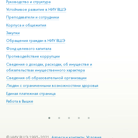
Руководство и структура
Дов
Устойчивое развитие в НИУ ВШЭ
Ол
Преподаватели и сотрудники
При
Корпуса и общежития
Вы
Закупки
При
Обращения граждан в НИУ ВШЭ
Ас
Фонд целевого капитала
До
Противодействие коррупции
Цен
Сведения о доходах, расходах, об имуществе и
Би
обязательствах имущественного характера
Об
Сведения об образовательной организации
Обр
Людям с ограниченными возможностями здоровья
Единая платежная страница
Работа в Вышке
© НИУ ВШЭ 1993–2021
Адреса и контакты
Условия