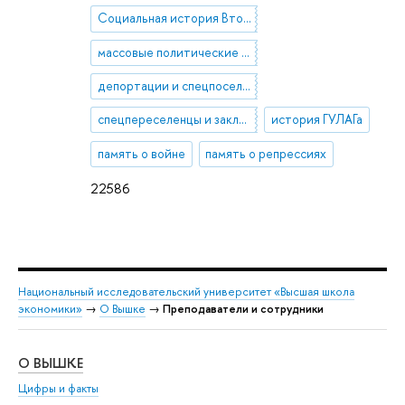
Социальная история Второй мировой войны
массовые политические репрессии
депортации и спецпоселения
спецпереселенцы и заключенные
история ГУЛАГа
память о войне
память о репрессиях
22586
Национальный исследовательский университет «Высшая школа
экономики»
→
О Вышке
→
Преподаватели и сотрудники
О ВЫШКЕ
ОБ
Цифры и факты
Ли