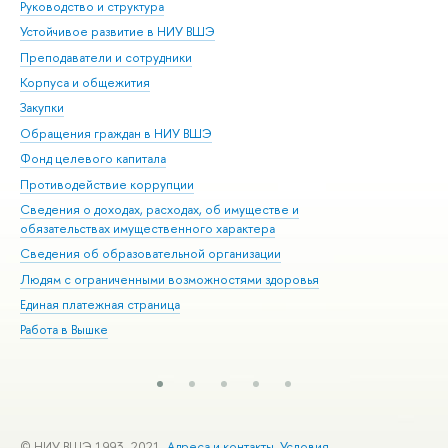
Руководство и структура
Дов
Устойчивое развитие в НИУ ВШЭ
Ол
Преподаватели и сотрудники
При
Корпуса и общежития
Вы
Закупки
При
Обращения граждан в НИУ ВШЭ
Ас
Фонд целевого капитала
До
Противодействие коррупции
Цен
Сведения о доходах, расходах, об имуществе и
Би
обязательствах имущественного характера
Об
Сведения об образовательной организации
Обр
Людям с ограниченными возможностями здоровья
Единая платежная страница
Работа в Вышке
© НИУ ВШЭ 1993–2021
Адреса и контакты
Условия