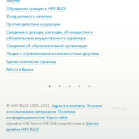
Закупки
При
Обращения граждан в НИУ ВШЭ
Ас
Фонд целевого капитала
До
Противодействие коррупции
Цен
Сведения о доходах, расходах, об имуществе и
Би
обязательствах имущественного характера
Об
Сведения об образовательной организации
Обр
Людям с ограниченными возможностями здоровья
Единая платежная страница
Работа в Вышке
© НИУ ВШЭ 1993–2021
Адреса и контакты
Условия
Редактору
использования материалов
Политика
конфиденциальности
Карта сайта
Шрифты HSE Sans и HSE Slab разработаны в
Школе
дизайна НИУ ВШЭ