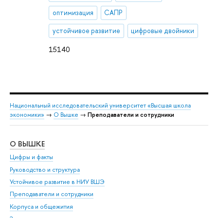
оптимизация
САПР
устойчивое развитие
цифровые двойники
15140
Национальный исследовательский университет «Высшая школа
экономики»
→
О Вышке
→
Преподаватели и сотрудники
О ВЫШКЕ
ОБ
Цифры и факты
Ли
Руководство и структура
Дов
Устойчивое развитие в НИУ ВШЭ
Ол
Преподаватели и сотрудники
При
Корпуса и общежития
Вы