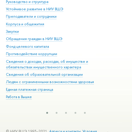
Руководство и структура
Дов
Устойчивое развитие в НИУ ВШЭ
Ол
Преподаватели и сотрудники
При
Корпуса и общежития
Вы
Закупки
При
Обращения граждан в НИУ ВШЭ
Ас
Фонд целевого капитала
До
Противодействие коррупции
Цен
Сведения о доходах, расходах, об имуществе и
Би
обязательствах имущественного характера
Об
Сведения об образовательной организации
Обр
Людям с ограниченными возможностями здоровья
Единая платежная страница
Работа в Вышке
© НИУ ВШЭ 1993–2021
Адреса и контакты
Условия