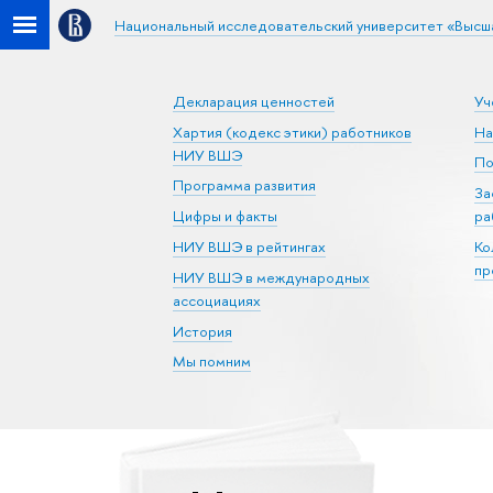
Национальный исследовательский университет «Высш
Декларация ценностей
Уч
Хартия (кодекс этики) работников
На
НИУ ВШЭ
По
Программа развития
За
Цифры и факты
ра
НИУ ВШЭ в рейтингах
Ко
пр
НИУ ВШЭ в международных
ассоциациях
История
Мы помним