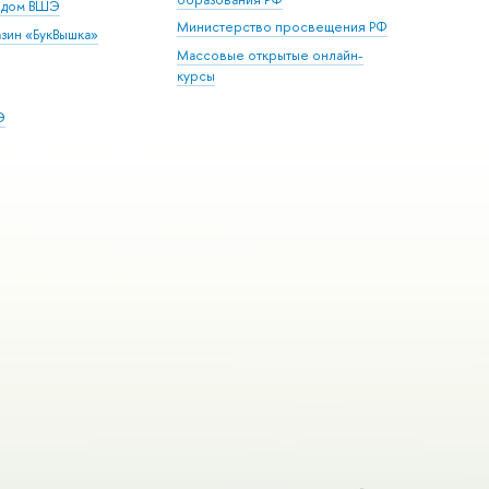
й дом ВШЭ
Министерство просвещения РФ
зин «БукВышка»
Массовые открытые онлайн-
курсы
Э