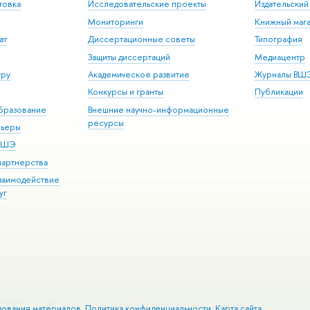
товка
Исследовательские проекты
Издательски
Мониторинги
Книжный мага
ат
Диссертационные советы
Типография
Защиты диссертаций
Медиацентр
уру
Академическое развитие
Журналы ВШ
Конкурсы и гранты
Публикации
бразование
Внешние научно-информационные
ресурсы
рьеры
 ВШЭ
партнерства
взаимодействие
уг
зования материалов
Политика конфиденциальности
Карта сайта