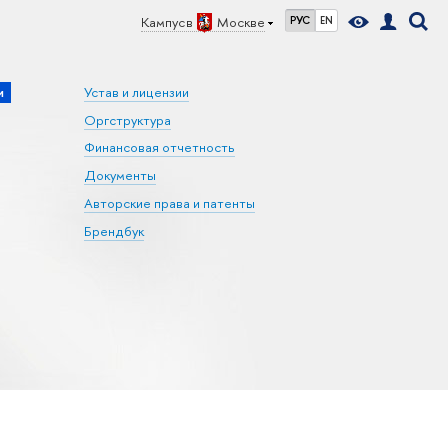
Кампус в
Москве
РУС
EN
и
Устав и лицензии
Оргструктура
Финансовая отчетность
Документы
Авторские права и патенты
Брендбук