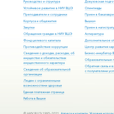
Руководство и структура
Довузовская подго
Устойчивое развитие в НИУ ВШЭ
Олимпиады
Преподаватели и сотрудники
Прием в бакалаври
Корпуса и общежития
Вышка+
Закупки
Прием в магистрат
Обращения граждан в НИУ ВШЭ
Аспирантура
Фонд целевого капитала
Дополнительное о
Противодействие коррупции
Центр развития ка
Сведения о доходах, расходах, об
Бизнес-инкубатор
имуществе и обязательствах
Образовательные 
имущественного характера
Обратная связь и 
Сведения об образовательной
с получателями усл
организации
Людям с ограниченными
возможностями здоровья
Единая платежная страница
Работа в Вышке
© НИУ ВШЭ 1993–2021
Адреса и контакты
Условия исполь