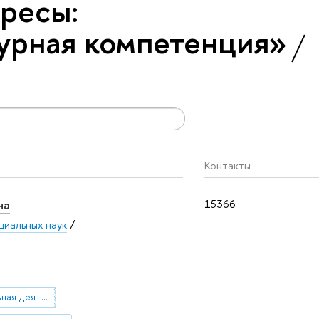
ресы:
урная компетенция»
Контакты
на
15366
циальных наук
/
речемыслительная деятельность