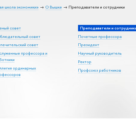
ая школа экономики»
О Вышке
Преподаватели и сотрудники
еный совет
Преподаватели и сотрудник
блюдательный совет
Почетные профессора
печительский совет
Президент
служенные профессора и
Научный руководитель
ботники
Ректор
ллегия ординарных
Профсоюз работников
офессоров