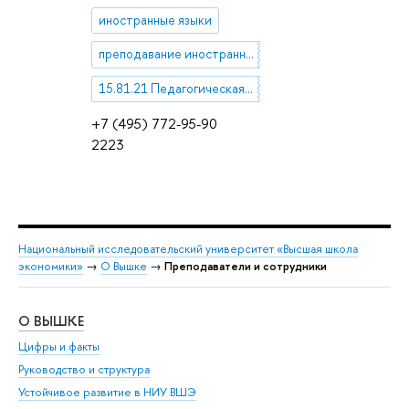
иностранные языки
преподавание иностранных
15.81.21 Педагогическая психология
+7 (495) 772-95-90
2223
Национальный исследовательский университет «Высшая школа
экономики»
→
О Вышке
→
Преподаватели и сотрудники
О ВЫШКЕ
ОБ
Цифры и факты
Ли
Руководство и структура
Дов
Устойчивое развитие в НИУ ВШЭ
Ол