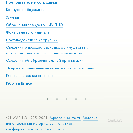
Преподаватели и сотрудники
При
Корпуса и общежития
Вы
Закупки
При
Обращения граждан в НИУ ВШЭ
Ас
Фонд целевого капитала
До
Противодействие коррупции
Цен
Сведения о доходах, расходах, об имуществе и
Би
обязательствах имущественного характера
Об
Сведения об образовательной организации
Обр
Людям с ограниченными возможностями здоровья
Единая платежная страница
Работа в Вышке
© НИУ ВШЭ 1993–2021
Адреса и контакты
Условия
Редактору
использования материалов
Политика
конфиденциальности
Карта сайта