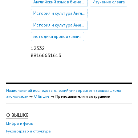
Английский язык в бизнесе и экономике
Изучение сленга
История и культура Англии
История и культура Америки
методика преподавания
12332
89166631613
Национальный исследовательский университет «Высшая школа
экономики»
→
О Вышке
→
Преподаватели и сотрудники
О ВЫШКЕ
ОБ
Цифры и факты
Ли
Руководство и структура
Дов