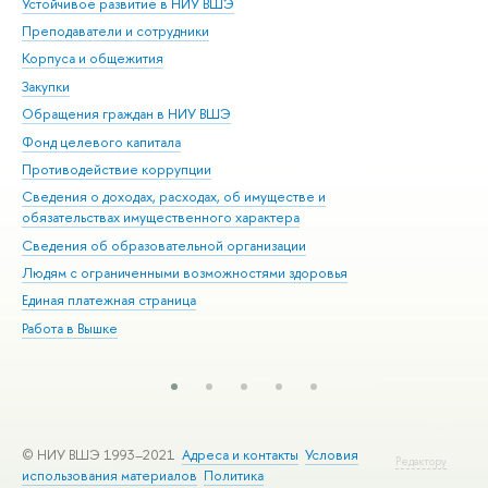
Устойчивое развитие в НИУ ВШЭ
Ол
Преподаватели и сотрудники
При
Корпуса и общежития
Вы
Закупки
При
Обращения граждан в НИУ ВШЭ
Ас
Фонд целевого капитала
До
Противодействие коррупции
Цен
Сведения о доходах, расходах, об имуществе и
Би
обязательствах имущественного характера
Об
Сведения об образовательной организации
Обр
Людям с ограниченными возможностями здоровья
Единая платежная страница
Работа в Вышке
© НИУ ВШЭ 1993–2021
Адреса и контакты
Условия
Редактору
использования материалов
Политика