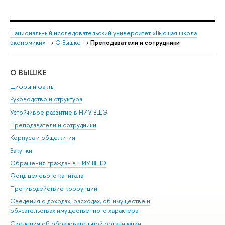
Национальный исследовательский университет «Высшая школа
экономики»
→
О Вышке
→
Преподаватели и сотрудники
О ВЫШКЕ
ОБ
Цифры и факты
Ли
Руководство и структура
Дов
Устойчивое развитие в НИУ ВШЭ
Ол
Преподаватели и сотрудники
При
Корпуса и общежития
Вы
Закупки
При
Обращения граждан в НИУ ВШЭ
Ас
Фонд целевого капитала
До
Противодействие коррупции
Цен
Сведения о доходах, расходах, об имуществе и
Би
обязательствах имущественного характера
Об
Сведения об образовательной организации