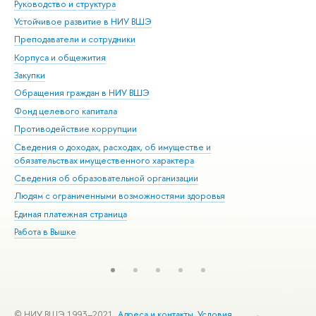
Руководство и структура
Дов
Устойчивое развитие в НИУ ВШЭ
Ол
Преподаватели и сотрудники
При
Корпуса и общежития
Вы
Закупки
При
Обращения граждан в НИУ ВШЭ
Ас
Фонд целевого капитала
До
Противодействие коррупции
Цен
Сведения о доходах, расходах, об имуществе и
Би
обязательствах имущественного характера
Об
Сведения об образовательной организации
Обр
Людям с ограниченными возможностями здоровья
Единая платежная страница
Работа в Вышке
© НИУ ВШЭ 1993–2021
Адреса и контакты
Условия