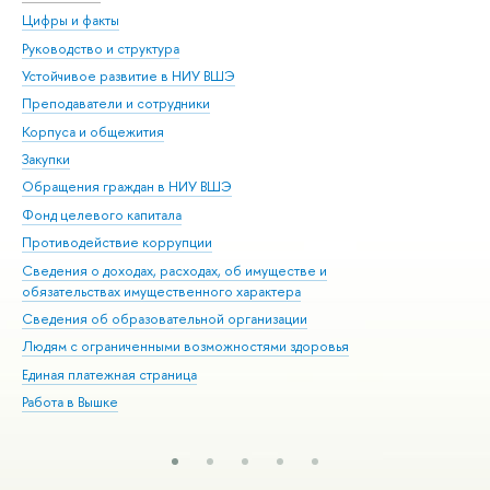
Цифры и факты
Ли
Руководство и структура
Дов
Устойчивое развитие в НИУ ВШЭ
Ол
Преподаватели и сотрудники
При
Корпуса и общежития
Вы
Закупки
При
Обращения граждан в НИУ ВШЭ
Ас
Фонд целевого капитала
До
Противодействие коррупции
Цен
Сведения о доходах, расходах, об имуществе и
Би
обязательствах имущественного характера
Об
Сведения об образовательной организации
Обр
Людям с ограниченными возможностями здоровья
Единая платежная страница
Работа в Вышке