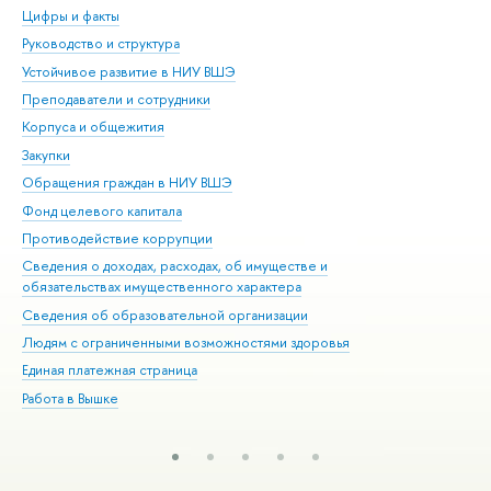
Цифры и факты
Ли
Руководство и структура
Дов
Устойчивое развитие в НИУ ВШЭ
Ол
Преподаватели и сотрудники
При
Корпуса и общежития
Вы
Закупки
При
Обращения граждан в НИУ ВШЭ
Ас
Фонд целевого капитала
До
Противодействие коррупции
Цен
Сведения о доходах, расходах, об имуществе и
Би
обязательствах имущественного характера
Об
Сведения об образовательной организации
Обр
Людям с ограниченными возможностями здоровья
Единая платежная страница
Работа в Вышке