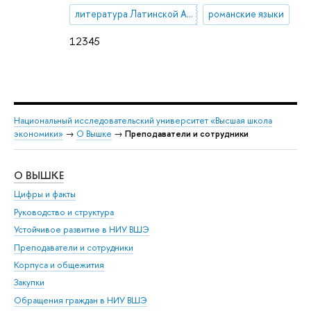
литература Латинской Америки
романские языки
12345
Национальный исследовательский университет «Высшая школа
экономики»
→
О Вышке
→
Преподаватели и сотрудники
О ВЫШКЕ
ОБ
Цифры и факты
Ли
Руководство и структура
Дов
Устойчивое развитие в НИУ ВШЭ
Ол
Преподаватели и сотрудники
При
Корпуса и общежития
Вы
Закупки
При
Обращения граждан в НИУ ВШЭ
Ас