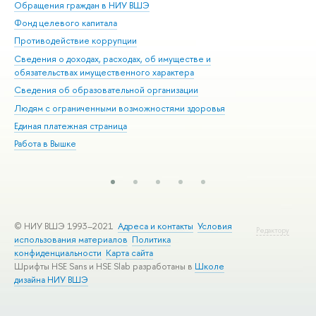
Обращения граждан в НИУ ВШЭ
Ас
Фонд целевого капитала
До
Противодействие коррупции
Цен
Сведения о доходах, расходах, об имуществе и
Би
обязательствах имущественного характера
Об
Сведения об образовательной организации
Обр
Людям с ограниченными возможностями здоровья
Единая платежная страница
Работа в Вышке
© НИУ ВШЭ 1993–2021
Адреса и контакты
Условия
Редактору
использования материалов
Политика
конфиденциальности
Карта сайта
Шрифты HSE Sans и HSE Slab разработаны в
Школе
дизайна НИУ ВШЭ