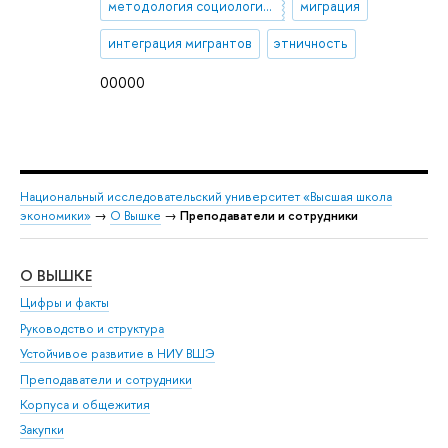
методология социологического исследования
миграция
интеграция мигрантов
этничность
00000
Национальный исследовательский университет «Высшая школа
экономики»
→
О Вышке
→
Преподаватели и сотрудники
О ВЫШКЕ
ОБ
Цифры и факты
Ли
Руководство и структура
Дов
Устойчивое развитие в НИУ ВШЭ
Ол
Преподаватели и сотрудники
При
Корпуса и общежития
Вы
Закупки
При