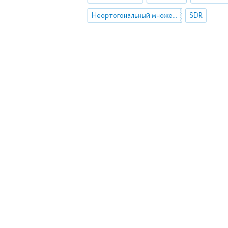
Неортогональный множественный доступ
SDR