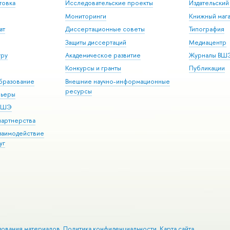
товка
Исследовательские проекты
Издательски
Мониторинги
Книжный мага
ат
Диссертационные советы
Типография
Защиты диссертаций
Медиацентр
уру
Академическое развитие
Журналы ВШ
Конкурсы и гранты
Публикации
бразование
Внешние научно-информационные
ресурсы
рьеры
 ВШЭ
партнерства
взаимодействие
уг
зования материалов
Политика конфиденциальности
Карта сайта