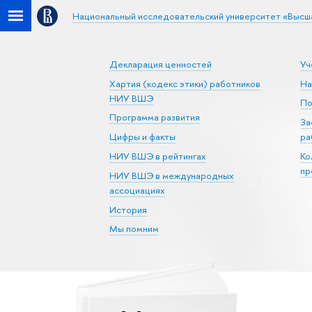
Национальный исследовательский университет «Высш
Декларация ценностей
Уч
Хартия (кодекс этики) работников
На
НИУ ВШЭ
По
Программа развития
За
Цифры и факты
ра
НИУ ВШЭ в рейтингах
Ко
пр
НИУ ВШЭ в международных
ассоциациях
История
Мы помним