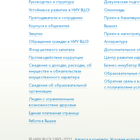
Руководство и структура
Довузовская подго
Устойчивое развитие в НИУ ВШЭ
Олимпиады
Преподаватели и сотрудники
Прием в бакалаври
Корпуса и общежития
Вышка+
Закупки
Прием в магистрат
Обращения граждан в НИУ ВШЭ
Аспирантура
Фонд целевого капитала
Дополнительное о
Противодействие коррупции
Центр развития ка
Сведения о доходах, расходах, об
Бизнес-инкубатор
имуществе и обязательствах
Образовательные 
имущественного характера
Обратная связь и 
Сведения об образовательной
с получателями усл
организации
Людям с ограниченными
возможностями здоровья
Единая платежная страница
Работа в Вышке
© НИУ ВШЭ 1993–2021
Адреса и контакты
Условия исполь