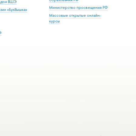
й дом ВШЭ
Министерство просвещения РФ
зин «БукВышка»
Массовые открытые онлайн-
курсы
Э