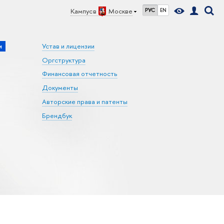
Кампус в
Москве
РУС
EN
и
Устав и лицензии
Оргструктура
Финансовая отчетность
Документы
Авторские права и патенты
Брендбук