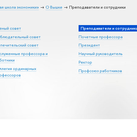
ая школа экономики»
О Вышке
Преподаватели и сотрудники
еный совет
Преподаватели и сотрудник
блюдательный совет
Почетные профессора
печительский совет
Президент
служенные профессора и
Научный руководитель
ботники
Ректор
ллегия ординарных
Профсоюз работников
офессоров