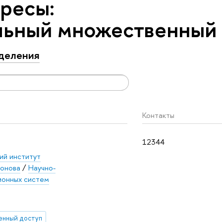
ресы:
льный множественный
деления
Контакты
12344
ий институт
хонова
/
Научно-
ионных систем
енный доступ