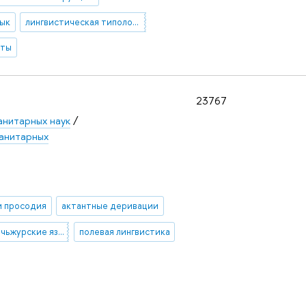
зык
лингвистическая типология
кты
23767
анитарных наук
/
анитарных
и просодия
актантные деривации
тунгусо-манчьжурские языки
полевая лингвистика