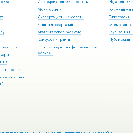
товка
Исследовательские проекты
Издательски
Мониторинги
Книжный мага
ат
Диссертационные советы
Типография
Защиты диссертаций
Медиацентр
уру
Академическое развитие
Журналы ВШ
Конкурсы и гранты
Публикации
бразование
Внешние научно-информационные
ресурсы
рьеры
 ВШЭ
партнерства
взаимодействие
уг
зования материалов
Политика конфиденциальности
Карта сайта