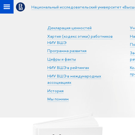
Национальный исследовательский университет «Высш
Декларация ценностей
Уч
Хартия (кодекс этики) работников
На
НИУ ВШЭ
По
Программа развития
За
Цифры и факты
ра
НИУ ВШЭ в рейтингах
Ко
пр
НИУ ВШЭ в международных
ассоциациях
История
Мы помним