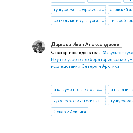
тунгусо-манчьжурские языки
эвенский я
социальная и культурная антропология
гиперобъе
Дергаев Иван Александрович
Стажер-исследователь:
Факультет гум
Научно-учебная лаборатория социогум
исследований Севера и Арктики
инструментальная фонетика
интонация 
чукотско-камчатские языки
Север и Арктика