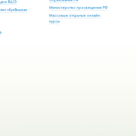
й дом ВШЭ
Министерство просвещения РФ
зин «БукВышка»
Массовые открытые онлайн-
курсы
Э