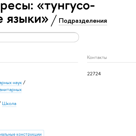
ресы: «тунгусо-
 языки»
Подразделения
Контакты
22724
арных наук
/
анитарных
/
Школа
иальные конструкции