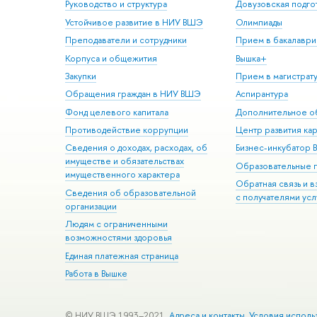
Руководство и структура
Довузовская подго
Устойчивое развитие в НИУ ВШЭ
Олимпиады
Преподаватели и сотрудники
Прием в бакалаври
Корпуса и общежития
Вышка+
Закупки
Прием в магистрат
Обращения граждан в НИУ ВШЭ
Аспирантура
Фонд целевого капитала
Дополнительное о
Противодействие коррупции
Центр развития ка
Сведения о доходах, расходах, об
Бизнес-инкубатор
имуществе и обязательствах
Образовательные 
имущественного характера
Обратная связь и 
Сведения об образовательной
с получателями усл
организации
Людям с ограниченными
возможностями здоровья
Единая платежная страница
Работа в Вышке
© НИУ ВШЭ 1993–2021
Адреса и контакты
Условия исполь