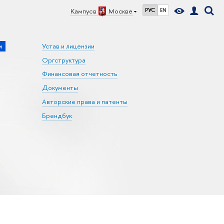
Кампус в
Москве
РУС
EN
и
Устав и лицензии
Оргструктура
Финансовая отчетность
Документы
Авторские права и патенты
Брендбук