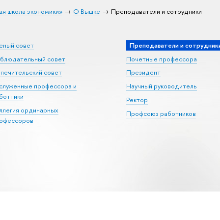
ая школа экономики»
О Вышке
Преподаватели и сотрудники
еный совет
Преподаватели и сотрудник
блюдательный совет
Почетные профессора
печительский совет
Президент
служенные профессора и
Научный руководитель
ботники
Ректор
ллегия ординарных
Профсоюз работников
офессоров