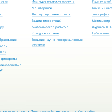
товка
Исследовательские проекты
Издательски
Мониторинги
Книжный мага
ат
Диссертационные советы
Типография
Защиты диссертаций
Медиацентр
уру
Академическое развитие
Журналы ВШ
Конкурсы и гранты
Публикации
бразование
Внешние научно-информационные
ресурсы
рьеры
 ВШЭ
партнерства
взаимодействие
уг
зования материалов
Политика конфиденциальности
Карта сайта