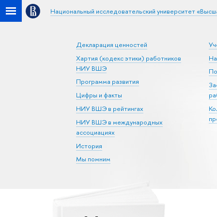
Национальный исследовательский университет «Высш
Декларация ценностей
Уч
Хартия (кодекс этики) работников
На
НИУ ВШЭ
По
Программа развития
За
Цифры и факты
ра
НИУ ВШЭ в рейтингах
Ко
пр
НИУ ВШЭ в международных
ассоциациях
История
Мы помним