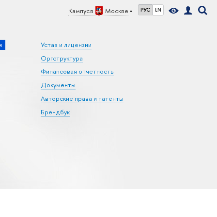
Кампус в
Москве
РУС
EN
и
Устав и лицензии
Оргструктура
Финансовая отчетность
Документы
Авторские права и патенты
Брендбук