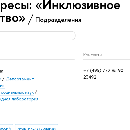
ересы: «Инклюзивное
тво»
Подразделения
Контакты
на
+7 (495) 772-95-90
23492
к
/
Департамент
ии
 социальных наук
/
дная лаборатория
фессий
мультикультурализм