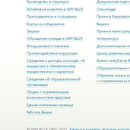
Руководство и структура
Довузовская подго
Устойчивое развитие в НИУ ВШЭ
Олимпиады
Преподаватели и сотрудники
Прием в бакалаври
Корпуса и общежития
Вышка+
Закупки
Прием в магистрат
Обращения граждан в НИУ ВШЭ
Аспирантура
Фонд целевого капитала
Дополнительное о
Противодействие коррупции
Центр развития ка
Сведения о доходах, расходах, об
Бизнес-инкубатор
имуществе и обязательствах
Образовательные 
имущественного характера
Обратная связь и 
Сведения об образовательной
с получателями усл
организации
Людям с ограниченными
возможностями здоровья
Единая платежная страница
Работа в Вышке
© НИУ ВШЭ 1993–2021
Адреса и контакты
Условия исполь