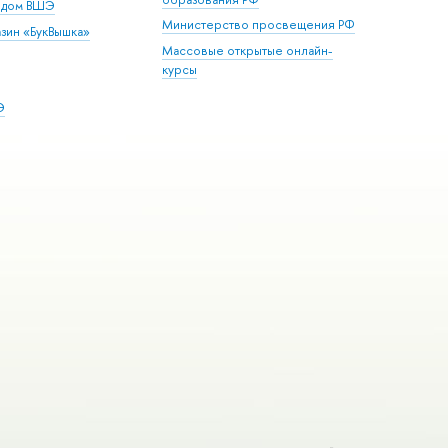
й дом ВШЭ
Министерство просвещения РФ
зин «БукВышка»
Массовые открытые онлайн-
курсы
Э