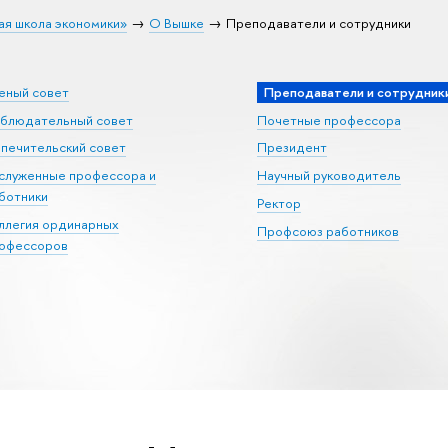
ая школа экономики»
О Вышке
Преподаватели и сотрудники
еный совет
Преподаватели и сотрудник
блюдательный совет
Почетные профессора
печительский совет
Президент
служенные профессора и
Научный руководитель
ботники
Ректор
ллегия ординарных
Профсоюз работников
офессоров