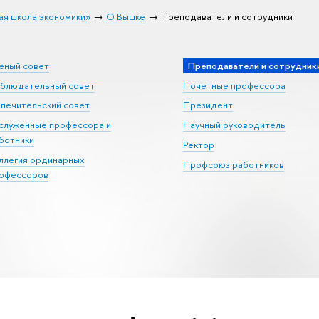
ая школа экономики»
О Вышке
Преподаватели и сотрудники
еный совет
Преподаватели и сотрудник
блюдательный совет
Почетные профессора
печительский совет
Президент
служенные профессора и
Научный руководитель
ботники
Ректор
ллегия ординарных
Профсоюз работников
офессоров