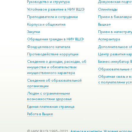
Руководство и структура
Довузовская подго
Устойчивое развитие в НИУ ВШЭ
Олимпиады
Преподаватели и сотрудники
Прием в бакалаври
Корпуса и общежития
Вышка+
Закупки
Прием в магистрат
Обращения граждан в НИУ ВШЭ
Аспирантура
Фонд целевого капитала
Дополнительное о
Противодействие коррупции
Центр развития ка
Сведения о доходах, расходах, об
Бизнес-инкубатор
имуществе и обязательствах
Образовательные 
имущественного характера
Обратная связь и 
Сведения об образовательной
с получателями усл
организации
Людям с ограниченными
возможностями здоровья
Единая платежная страница
Работа в Вышке
© НИУ ВШЭ 1993–2021
Адреса и контакты
Условия исполь