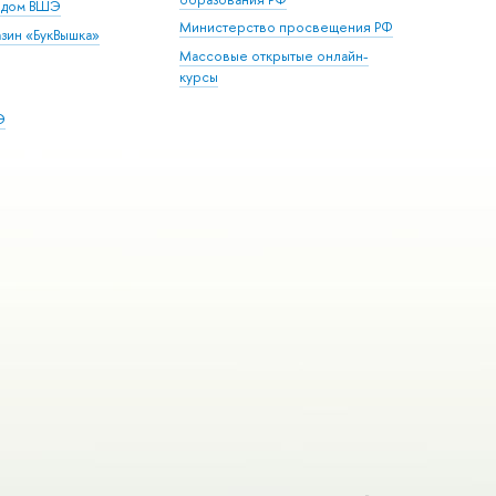
й дом ВШЭ
Министерство просвещения РФ
зин «БукВышка»
Массовые открытые онлайн-
курсы
Э