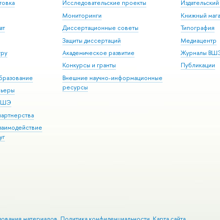
товка
Исследовательские проекты
Издательски
Мониторинги
Книжный мага
ат
Диссертационные советы
Типография
Защиты диссертаций
Медиацентр
уру
Академическое развитие
Журналы ВШ
Конкурсы и гранты
Публикации
бразование
Внешние научно-информационные
ресурсы
рьеры
 ВШЭ
партнерства
взаимодействие
уг
зования материалов
Политика конфиденциальности
Карта сайта