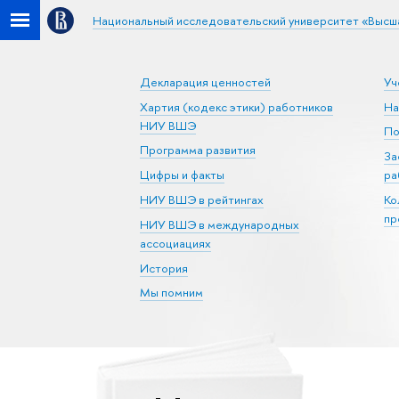
Национальный исследовательский университет «Высш
Декларация ценностей
Уч
Хартия (кодекс этики) работников
На
НИУ ВШЭ
По
Программа развития
За
Цифры и факты
ра
НИУ ВШЭ в рейтингах
Ко
пр
НИУ ВШЭ в международных
ассоциациях
История
Мы помним