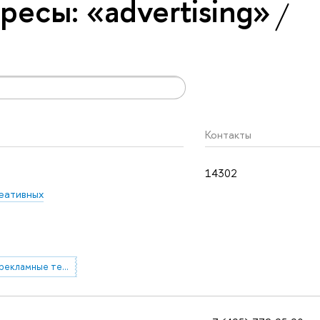
есы: «advertising»
Контакты
14302
еативных
реклама и рекламные технологии