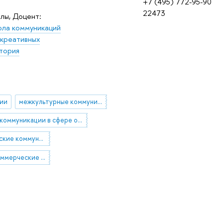
+7 (495) 772-95-90
22473
лы, Доцент:
ла коммуникаций
 креативных
тория
ии
межкультурные коммуникации в здравоохранении
коммуникации в сфере общественного здоровья
стратегические коммуникации
76.01.14 Коммерческие вопросы, маркетинг, конъюнктура, реклама в медицине и здравоохранении