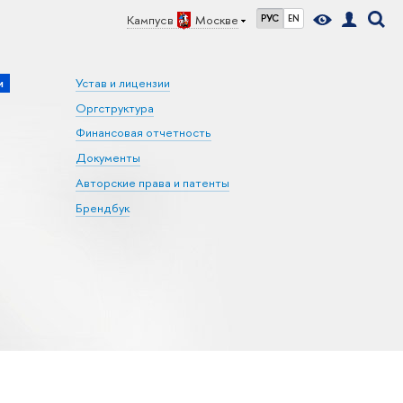
Кампус в
Москве
РУС
EN
и
Устав и лицензии
Оргструктура
Финансовая отчетность
Документы
Авторские права и патенты
Брендбук