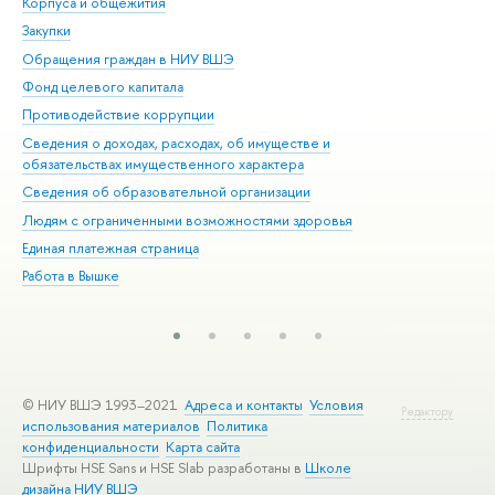
Корпуса и общежития
Вы
Закупки
При
Обращения граждан в НИУ ВШЭ
Ас
Фонд целевого капитала
До
Противодействие коррупции
Цен
Сведения о доходах, расходах, об имуществе и
Би
обязательствах имущественного характера
Об
Сведения об образовательной организации
Обр
Людям с ограниченными возможностями здоровья
Единая платежная страница
Работа в Вышке
© НИУ ВШЭ 1993–2021
Адреса и контакты
Условия
Редактору
использования материалов
Политика
конфиденциальности
Карта сайта
Шрифты HSE Sans и HSE Slab разработаны в
Школе
дизайна НИУ ВШЭ