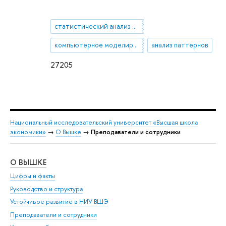
статистический анализ данных
компьютерное моделирование
анализ паттернов
27205
Национальный исследовательский университет «Высшая школа
экономики»
→
О Вышке
→
Преподаватели и сотрудники
О ВЫШКЕ
ОБ
Цифры и факты
Ли
Руководство и структура
Дов
Устойчивое развитие в НИУ ВШЭ
Ол
Преподаватели и сотрудники
При