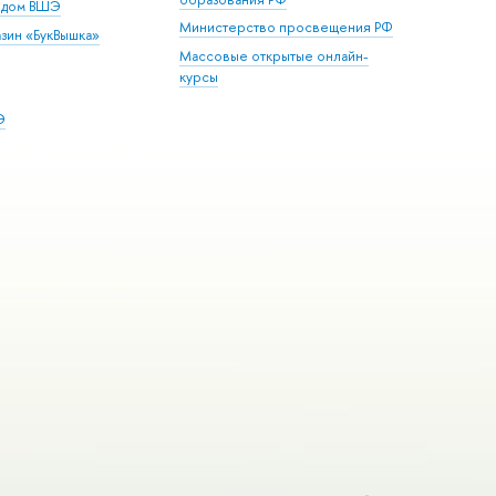
й дом ВШЭ
Министерство просвещения РФ
зин «БукВышка»
Массовые открытые онлайн-
курсы
Э