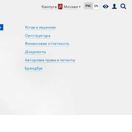
Кампус в
Москве
РУС
EN
и
Устав и лицензии
Оргструктура
Финансовая отчетность
Документы
Авторские права и патенты
Брендбук