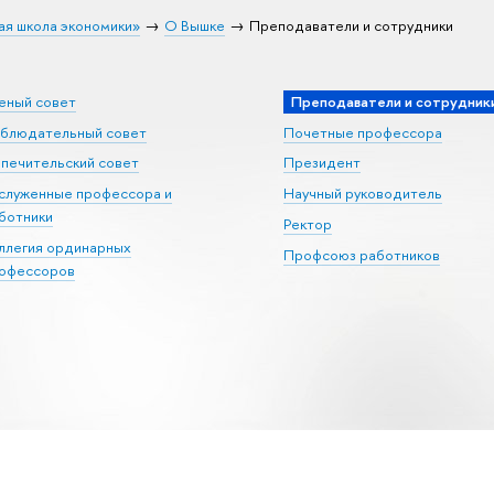
ая школа экономики»
О Вышке
Преподаватели и сотрудники
еный совет
Преподаватели и сотрудник
блюдательный совет
Почетные профессора
печительский совет
Президент
служенные профессора и
Научный руководитель
ботники
Ректор
ллегия ординарных
Профсоюз работников
офессоров