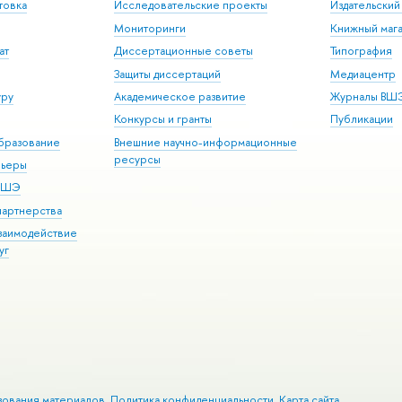
товка
Исследовательские проекты
Издательски
Мониторинги
Книжный мага
ат
Диссертационные советы
Типография
Защиты диссертаций
Медиацентр
уру
Академическое развитие
Журналы ВШ
Конкурсы и гранты
Публикации
бразование
Внешние научно-информационные
ресурсы
рьеры
 ВШЭ
партнерства
взаимодействие
уг
зования материалов
Политика конфиденциальности
Карта сайта