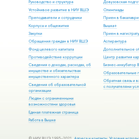
Руководство и структура
Довузовская подго
Устойчивое развитие в НИУ ВШЭ
Олимпиады
Преподаватели и сотрудники
Прием в бакалаври
Корпуса и общежития
Вышка+
Закупки
Прием в магистрат
Обращения граждан в НИУ ВШЭ
Аспирантура
Фонд целевого капитала
Дополнительное о
Противодействие коррупции
Центр развития ка
Сведения о доходах, расходах, об
Бизнес-инкубатор
имуществе и обязательствах
Образовательные 
имущественного характера
Обратная связь и 
Сведения об образовательной
с получателями усл
организации
Людям с ограниченными
возможностями здоровья
Единая платежная страница
Работа в Вышке
© НИУ ВШЭ 1993–2021
Адреса и контакты
Условия исполь