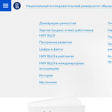
Национальный исследовательский университет «Высш
Декларация ценностей
Уч
Хартия (кодекс этики) работников
На
НИУ ВШЭ
По
Программа развития
За
Цифры и факты
ра
НИУ ВШЭ в рейтингах
Ко
пр
НИУ ВШЭ в международных
ассоциациях
История
Мы помним