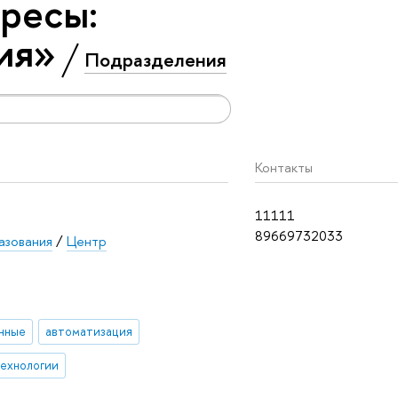
ресы:
ия»
Подразделения
Контакты
11111
89669732033
азования
/
Центр
нные
автоматизация
технологии