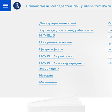
Национальный исследовательский университет «Высш
Декларация ценностей
Уч
Хартия (кодекс этики) работников
На
НИУ ВШЭ
По
Программа развития
За
Цифры и факты
ра
НИУ ВШЭ в рейтингах
Ко
пр
НИУ ВШЭ в международных
ассоциациях
История
Мы помним