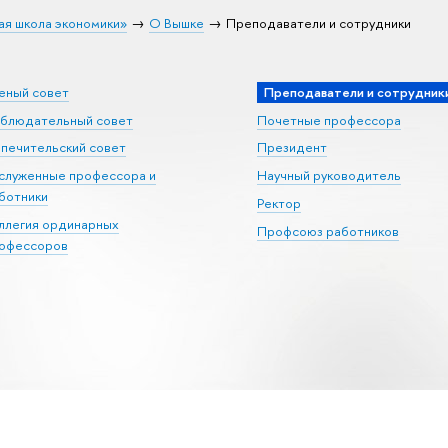
ая школа экономики»
О Вышке
Преподаватели и сотрудники
еный совет
Преподаватели и сотрудник
блюдательный совет
Почетные профессора
печительский совет
Президент
служенные профессора и
Научный руководитель
ботники
Ректор
ллегия ординарных
Профсоюз работников
офессоров