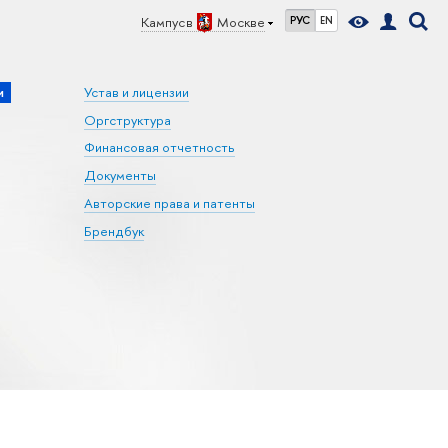
Кампус в
Москве
РУС
EN
и
Устав и лицензии
Оргструктура
Финансовая отчетность
Документы
Авторские права и патенты
Брендбук