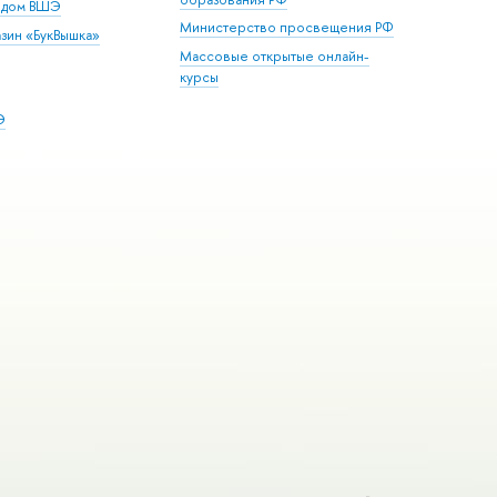
й дом ВШЭ
Министерство просвещения РФ
зин «БукВышка»
Массовые открытые онлайн-
курсы
Э