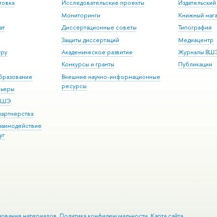
товка
Исследовательские проекты
Издательски
Мониторинги
Книжный мага
ат
Диссертационные советы
Типография
Защиты диссертаций
Медиацентр
уру
Академическое развитие
Журналы ВШ
Конкурсы и гранты
Публикации
бразование
Внешние научно-информационные
ресурсы
рьеры
 ВШЭ
партнерства
взаимодействие
уг
зования материалов
Политика конфиденциальности
Карта сайта