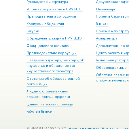
Руководство и структура
Довузовская подго
Устойчивое развитие в НИУ ВШЭ
Олимпиады
Преподаватели и сотрудники
Прием в бакалаври
Корпуса и общежития
Вышка+
Закупки
Прием в магистрат
Обращения граждан в НИУ ВШЭ
Аспирантура
Фонд целевого капитала
Дополнительное о
Противодействие коррупции
Центр развития ка
Сведения о доходах, расходах, об
Бизнес-инкубатор
имуществе и обязательствах
Образовательные 
имущественного характера
Обратная связь и 
Сведения об образовательной
с получателями усл
организации
Людям с ограниченными
возможностями здоровья
Единая платежная страница
Работа в Вышке
© НИУ ВШЭ 1993–2021
Адреса и контакты
Условия исполь