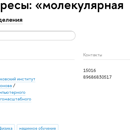
ресы: «молекулярная
деления
Контакты
15016
89686830517
ковский институт
хонова
/
мпьютерного
огомасштабного
физика
машинное обучение