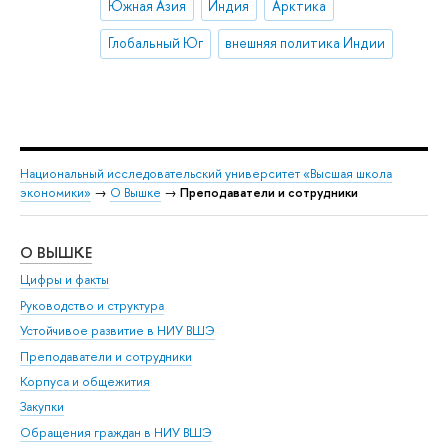
Южная Азия
Индия
Арктика
Глобальный Юг
внешняя политика Индии
Национальный исследовательский университет «Высшая школа
экономики»
→
О Вышке
→
Преподаватели и сотрудники
О ВЫШКЕ
ОБ
Цифры и факты
Ли
Руководство и структура
Дов
Устойчивое развитие в НИУ ВШЭ
Ол
Преподаватели и сотрудники
При
Корпуса и общежития
Вы
Закупки
При
Обращения граждан в НИУ ВШЭ
Ас