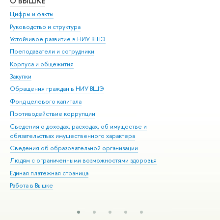
О ВЫШКЕ
ОБ
Цифры и факты
Ли
Руководство и структура
Дов
Устойчивое развитие в НИУ ВШЭ
Ол
Преподаватели и сотрудники
При
Корпуса и общежития
Вы
Закупки
При
Обращения граждан в НИУ ВШЭ
Ас
Фонд целевого капитала
До
Противодействие коррупции
Цен
Сведения о доходах, расходах, об имуществе и
Би
обязательствах имущественного характера
Об
Сведения об образовательной организации
Обр
Людям с ограниченными возможностями здоровья
Единая платежная страница
Работа в Вышке