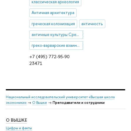
классическая археология
Античная архитектура
греческая колонизация
античность
античные культуры Средиземноморья, Эгеиды и Причерноморья
греко-варварские взаимодействия
+7 (495) 772-95-90
23471
Национальный исследовательский университет «Высшая школа
экономики»
→
О Вышке
→
Преподаватели и сотрудники
О ВЫШКЕ
ОБ
Цифры и факты
Ли