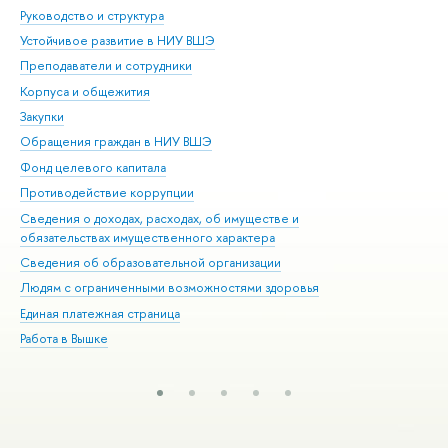
Руководство и структура
Дов
Устойчивое развитие в НИУ ВШЭ
Ол
Преподаватели и сотрудники
При
Корпуса и общежития
Вы
Закупки
При
Обращения граждан в НИУ ВШЭ
Ас
Фонд целевого капитала
До
Противодействие коррупции
Цен
Сведения о доходах, расходах, об имуществе и
Би
обязательствах имущественного характера
Об
Сведения об образовательной организации
Обр
Людям с ограниченными возможностями здоровья
Единая платежная страница
Работа в Вышке