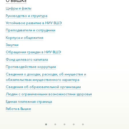
О ВЫШКЕ
ОБ
Цифры и факты
Ли
Руководство и структура
Дов
Устойчивое развитие в НИУ ВШЭ
Ол
Преподаватели и сотрудники
При
Корпуса и общежития
Вы
Закупки
При
Обращения граждан в НИУ ВШЭ
Ас
Фонд целевого капитала
До
Противодействие коррупции
Цен
Сведения о доходах, расходах, об имуществе и
Би
обязательствах имущественного характера
Об
Сведения об образовательной организации
Обр
Людям с ограниченными возможностями здоровья
Единая платежная страница
Работа в Вышке