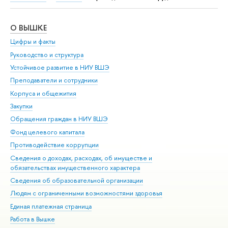
О ВЫШКЕ
ОБ
Цифры и факты
Ли
Руководство и структура
Дов
Устойчивое развитие в НИУ ВШЭ
Ол
Преподаватели и сотрудники
При
Корпуса и общежития
Вы
Закупки
При
Обращения граждан в НИУ ВШЭ
Ас
Фонд целевого капитала
До
Противодействие коррупции
Цен
Сведения о доходах, расходах, об имуществе и
Би
обязательствах имущественного характера
Об
Сведения об образовательной организации
Обр
Людям с ограниченными возможностями здоровья
Единая платежная страница
Работа в Вышке