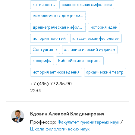
античность
сравнительная мифология
мифология как дисциплина
древнегреческая мифология
история идей
история понятий
классическая филология
Септуагинта
эллинистический иудаизм
апокрифы
Библейские апокрифы
история антиковедения
архаический театр
+7 (495) 772-95-90
2234
Вдовин Алексей Владимирович
Профессор:
Факультет гуманитарных наук
/
Школа филологических наук