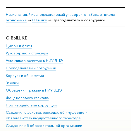
Национальный исследовательский университет «Высшая школа
экономики»
→
О Вышке
→
Преподаватели и сотрудники
О ВЫШКЕ
ОБ
Цифры и факты
Ли
Руководство и структура
Дов
Устойчивое развитие в НИУ ВШЭ
Ол
Преподаватели и сотрудники
При
Корпуса и общежития
Вы
Закупки
При
Обращения граждан в НИУ ВШЭ
Ас
Фонд целевого капитала
До
Противодействие коррупции
Цен
Сведения о доходах, расходах, об имуществе и
Би
обязательствах имущественного характера
Об
Сведения об образовательной организации
Обр