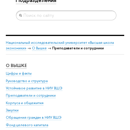
Национальный исследовательский университет «Высшая школа
экономики»
→
О Вышке
→
Преподаватели и сотрудники
О ВЫШКЕ
ОБ
Цифры и факты
Ли
Руководство и структура
Дов
Устойчивое развитие в НИУ ВШЭ
Ол
Преподаватели и сотрудники
При
Корпуса и общежития
Вы
Закупки
При
Обращения граждан в НИУ ВШЭ
Ас
Фонд целевого капитала
До