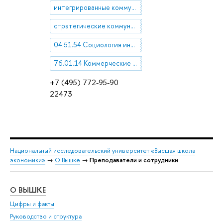
интегрированные коммуникации
стратегические коммуникации
04.51.54 Социология информации и коммуникации
76.01.14 Коммерческие вопросы, маркетинг, конъюнктура, реклама в медицине и здравоохранении
+7 (495) 772-95-90
22473
Национальный исследовательский университет «Высшая школа
экономики»
→
О Вышке
→
Преподаватели и сотрудники
О ВЫШКЕ
ОБ
Цифры и факты
Ли
Руководство и структура
Дов