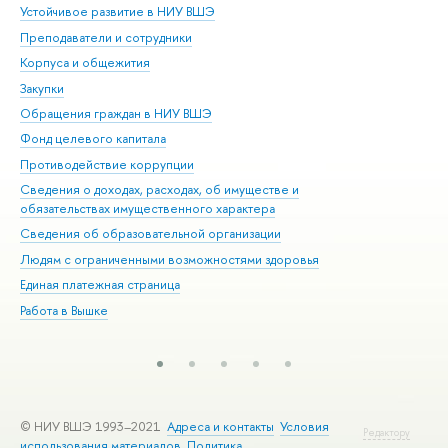
Устойчивое развитие в НИУ ВШЭ
Ол
Преподаватели и сотрудники
При
Корпуса и общежития
Вы
Закупки
При
Обращения граждан в НИУ ВШЭ
Ас
Фонд целевого капитала
До
Противодействие коррупции
Цен
Сведения о доходах, расходах, об имуществе и
Би
обязательствах имущественного характера
Об
Сведения об образовательной организации
Обр
Людям с ограниченными возможностями здоровья
Единая платежная страница
Работа в Вышке
© НИУ ВШЭ 1993–2021
Адреса и контакты
Условия
Редактору
использования материалов
Политика