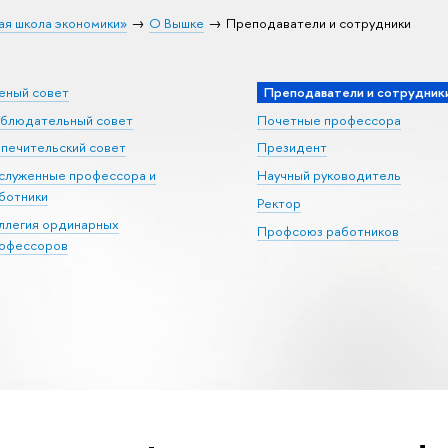
ая школа экономики»
О Вышке
Преподаватели и сотрудники
еный совет
Преподаватели и сотрудник
блюдательный совет
Почетные профессора
печительский совет
Президент
служенные профессора и
Научный руководитель
ботники
Ректор
ллегия ординарных
Профсоюз работников
офессоров