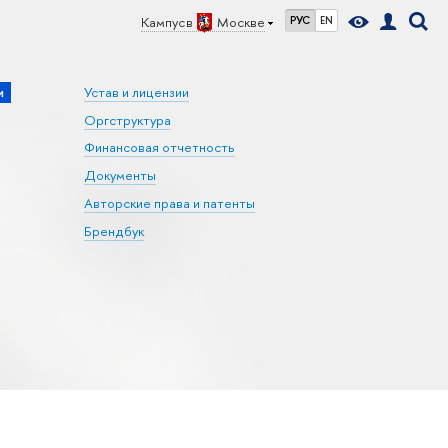
Кампус в
Москве
РУС
EN
и
Устав и лицензии
Оргструктура
Финансовая отчетность
Документы
Авторские права и патенты
Брендбук