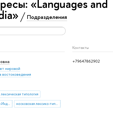
ресы: «Languages and
ndia»
Подразделения
Контакты
новна
+79647862902
ет мировой
 востоковедения
лексическая типология
Языки и литературы Индии (санскрит и хинди)
московская лексико-типологическая группа