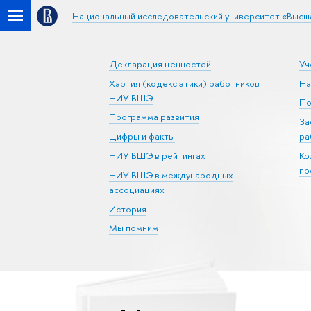
Национальный исследовательский университет «Высш
Декларация ценностей
Уч
Хартия (кодекс этики) работников
На
НИУ ВШЭ
По
Программа развития
За
Цифры и факты
ра
НИУ ВШЭ в рейтингах
Ко
пр
НИУ ВШЭ в международных
ассоциациях
История
Мы помним