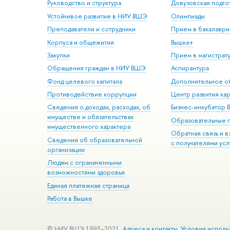
Руководство и структура
Довузовская подго
Устойчивое развитие в НИУ ВШЭ
Олимпиады
Преподаватели и сотрудники
Прием в бакалаври
Корпуса и общежития
Вышка+
Закупки
Прием в магистрат
Обращения граждан в НИУ ВШЭ
Аспирантура
Фонд целевого капитала
Дополнительное о
Противодействие коррупции
Центр развития ка
Сведения о доходах, расходах, об
Бизнес-инкубатор
имуществе и обязательствах
Образовательные 
имущественного характера
Обратная связь и 
Сведения об образовательной
с получателями усл
организации
Людям с ограниченными
возможностями здоровья
Единая платежная страница
Работа в Вышке
© НИУ ВШЭ 1993–2021
Адреса и контакты
Условия исполь