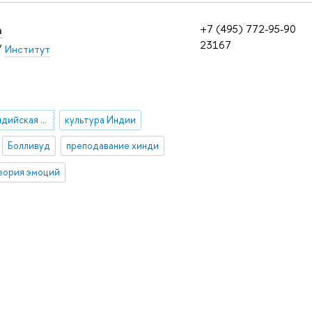
а
+7 (495) 772-95-90
23167
/
Институт
современная индийская литература
культура Индии
Болливуд
преподавание хинди
еория эмоций