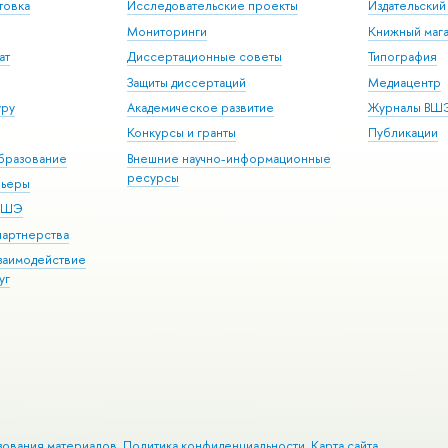
товка
Исследовательские проекты
Издательски
Мониторинги
Книжный мага
ат
Диссертационные советы
Типография
Защиты диссертаций
Медиацентр
уру
Академическое развитие
Журналы ВШ
Конкурсы и гранты
Публикации
бразование
Внешние научно-информационные
ресурсы
рьеры
 ВШЭ
партнерства
взаимодействие
уг
зования материалов
Политика конфиденциальности
Карта сайта