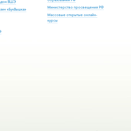
й дом ВШЭ
Министерство просвещения РФ
зин «БукВышка»
Массовые открытые онлайн-
курсы
Э