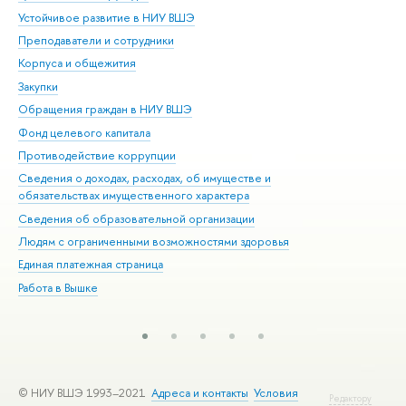
Устойчивое развитие в НИУ ВШЭ
Ол
Преподаватели и сотрудники
При
Корпуса и общежития
Вы
Закупки
При
Обращения граждан в НИУ ВШЭ
Ас
Фонд целевого капитала
До
Противодействие коррупции
Цен
Сведения о доходах, расходах, об имуществе и
Би
обязательствах имущественного характера
Об
Сведения об образовательной организации
Обр
Людям с ограниченными возможностями здоровья
Единая платежная страница
Работа в Вышке
© НИУ ВШЭ 1993–2021
Адреса и контакты
Условия
Редактору