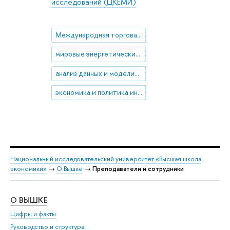
исследований (ЦКЕМИ)
Международная торговая политика
мировые энергетические рынки
анализ данных и моделирование
экономика и политика индии
Национальный исследовательский университет «Высшая школа
экономики»
→
О Вышке
→
Преподаватели и сотрудники
О ВЫШКЕ
ОБ
Цифры и факты
Ли
Руководство и структура
Дов