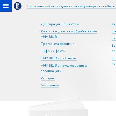
Национальный исследовательский университет «Высш
Декларация ценностей
Уч
Хартия (кодекс этики) работников
На
НИУ ВШЭ
По
Программа развития
За
Цифры и факты
ра
НИУ ВШЭ в рейтингах
Ко
пр
НИУ ВШЭ в международных
ассоциациях
История
Мы помним