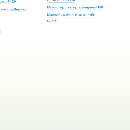
й дом ВШЭ
Министерство просвещения РФ
зин «БукВышка»
Массовые открытые онлайн-
курсы
Э