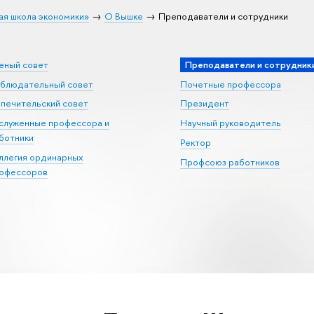
ая школа экономики»
О Вышке
Преподаватели и сотрудники
еный совет
Преподаватели и сотрудник
блюдательный совет
Почетные профессора
печительский совет
Президент
служенные профессора и
Научный руководитель
ботники
Ректор
ллегия ординарных
Профсоюз работников
офессоров