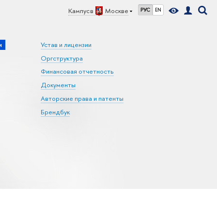
Кампус в
Москве
РУС
EN
и
Устав и лицензии
Оргструктура
Финансовая отчетность
Документы
Авторские права и патенты
Брендбук