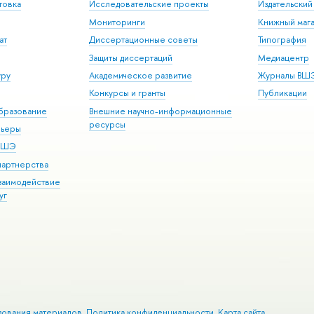
товка
Исследовательские проекты
Издательски
Мониторинги
Книжный мага
ат
Диссертационные советы
Типография
Защиты диссертаций
Медиацентр
уру
Академическое развитие
Журналы ВШ
Конкурсы и гранты
Публикации
бразование
Внешние научно-информационные
ресурсы
рьеры
 ВШЭ
партнерства
взаимодействие
уг
зования материалов
Политика конфиденциальности
Карта сайта