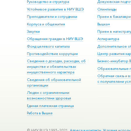
Руководство и структура
Довузовская подго
Устойчивое развитие в НИУ ВШЭ
Олимпиады
Преподаватели и сотрудники
Прием в бакалаври
Корпуса и общежития
Вышка+
Закупки
Прием в магистрат
Обращения граждан в НИУ ВШЭ
Аспирантура
Фонд целевого капитала
Дополнительное о
Противодействие коррупции
Центр развития ка
Сведения о доходах, расходах, об
Бизнес-инкубатор
имуществе и обязательствах
Образовательные 
имущественного характера
Обратная связь и 
Сведения об образовательной
с получателями усл
организации
Людям с ограниченными
возможностями здоровья
Единая платежная страница
Работа в Вышке
© НИУ ВШЭ 1993–2021
Адреса и контакты
Условия исполь