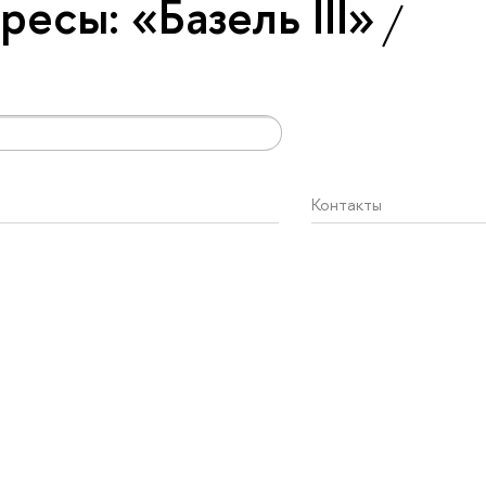
есы: «Базель III»
Контакты